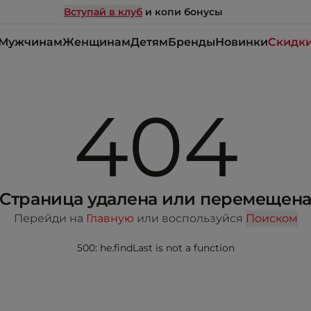
Вступай в клуб
и копи бонусы
Мужчинам
Женщинам
Детям
Бренды
Новинки
Скидк
404
Страница удалена или перемещен
Перейди на
Главную
или воспользуйся
Поиском
500: he.findLast is not a function