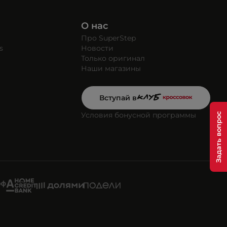
О нас
Про SuperStep
s
Новости
Только оригинал
Наши магазины
Вступай в
Условия бонусной программы