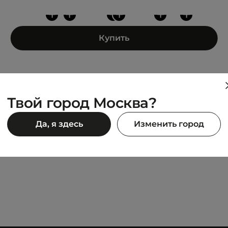
+
+
+
+
+
+
Купить
Твой город Москва?
UNITED 4
Да, я здесь
Изменить город
raphic Hoodie TR
SWEATSHIRT
6 990 ₽
90 ₽