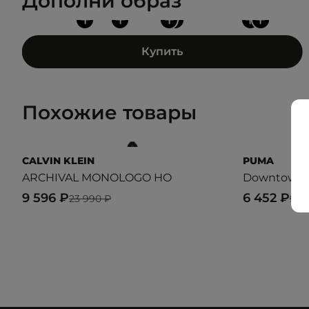
Дополни образ
+
+
+
+
+
+
Купить
Похожие товары
CALVIN KLEIN
PUMA
ARCHIVAL MONOLOGO HO
Downtown G
9 596 ₽
6 452 ₽
23 990 ₽
9 4