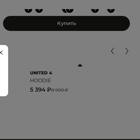
+
+
+
+
+
+
Купить
UNITED 4
UNI
HOODIE
SW
5 394 ₽
2 9
8 990 ₽