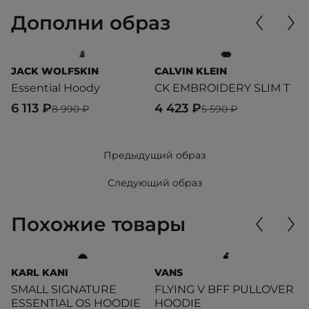
Дополни образ
JACK WOLFSKIN
CALVIN KLEIN
L
Essential Hoody
CK EMBROIDERY SLIM T
T
6 113 ₽
4 423 ₽
1
8 990 ₽
5 590 ₽
Предыдущий образ
Следующий образ
Похожие товары
KARL KANI
VANS
P
SMALL SIGNATURE
FLYING V BFF PULLOVER
I
ESSENTIAL OS HOODIE
HOODIE