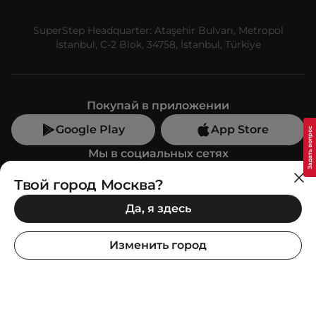
SuperStep Headquarter: Ataşehir Bulvarı, Metropol
İstanbul, C-2 Blok, 34758, İstanbul, Türkiye
Покупай в приложении
Google Play
App Store
Мы в социальных сетях
Твой город Москва?
Позвони нам
Да, я здесь
+7 (499) 350-55-33
C 10:00 до 19:00
Изменить город
SuperStep-бот