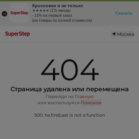
Кроссовки и не только
☆☆☆☆☆
★★★★★
(23) звезды
Скачать
- 15% на первый заказ
(на товары по полной стоимости)
Москва
404
Страница удалена или перемещена
Перейди на
Главную
или воспользуйся
Поиском
500: he.findLast is not a function