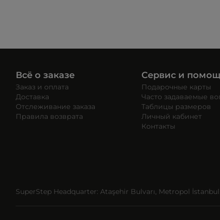
Всё о заказе
Сервис и помо
Заказ и оплата
Подарочные карты
Доставка
Часто задаваемые в
Отслеживание заказа
Таблицы размеров
Правила возврата
Личный кабинет
Контакты
SuperStep Headquarter: Ataşehir Bulvarı, Metropol İstanbul, 