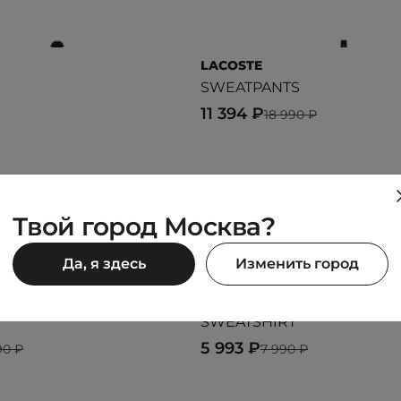
LACOSTE
SWEATPANTS
11 394 ₽
18 990 ₽
Предыдущий образ
Следующий образ
Твой город Москва?
Да, я здесь
Изменить город
UNITED 4
SWEATSHIRT
5 993 ₽
90 ₽
7 990 ₽