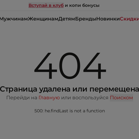
Вступай в клуб
и копи бонусы
Мужчинам
Женщинам
Детям
Бренды
Новинки
Скидк
404
Страница удалена или перемещен
Перейди на
Главную
или воспользуйся
Поиском
500: he.findLast is not a function