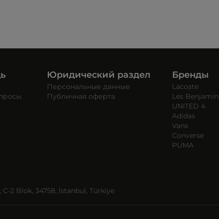
щь
Юридический раздел
Бренды
Персональные данные
Lacoste
опросы
Публичная оферта
Les Benjamin
UNITED 4
Adidas
Vans
Converse
PUMA
C-2 Blok, 34758, İstanbul, Türkiye