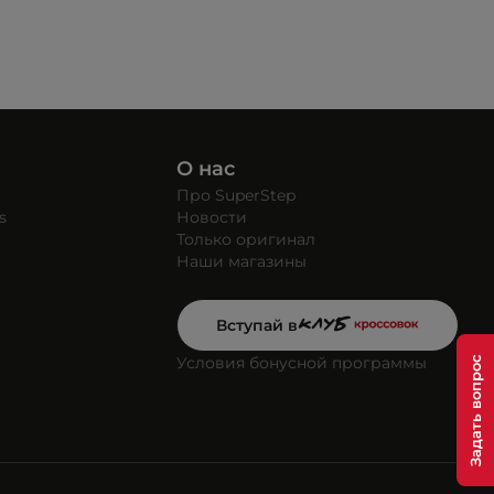
О нас
Про SuperStep
s
Новости
Только оригинал
Наши магазины
Вступай в
Условия бонусной программы