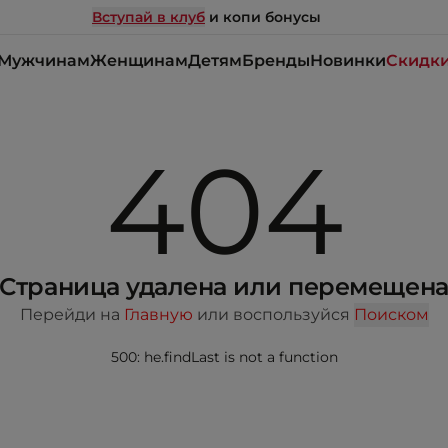
Вступай в клуб
и копи бонусы
Мужчинам
Женщинам
Детям
Бренды
Новинки
Скидк
404
Страница удалена или перемещен
Перейди на
Главную
или воспользуйся
Поиском
500: he.findLast is not a function