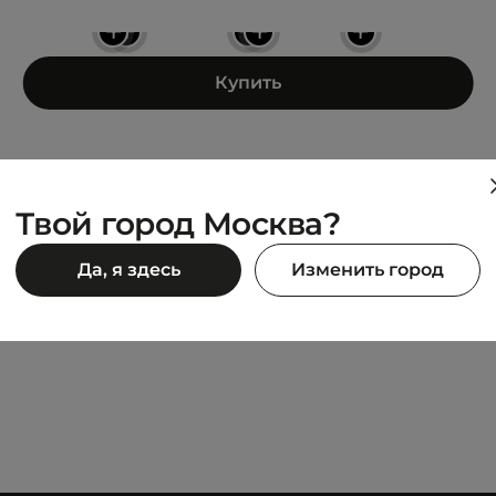
+
+
+
+
+
Купить
Твой город Москва?
CARHARTT WIP
Да, я здесь
Изменить город
s Cross Body Bum Bag
Jake Hip Bag
5 942 ₽
6 990 ₽