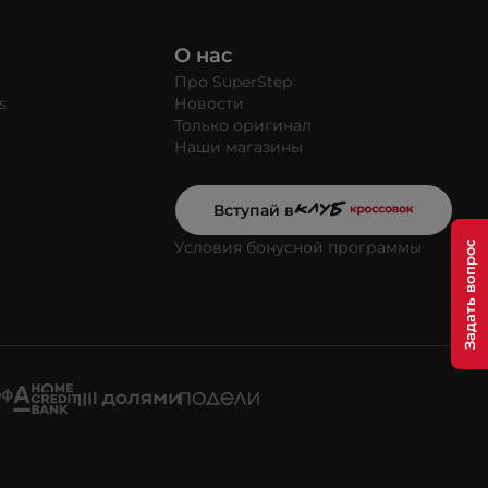
О нас
Про SuperStep
s
Новости
Только оригинал
Наши магазины
Вступай в
Условия бонусной программы