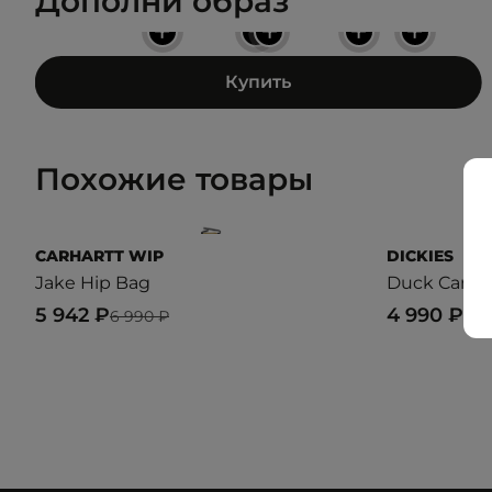
Дополни образ
+
+
+
+
+
Купить
Похожие товары
CARHARTT WIP
DICKIES
Jake Hip Bag
Duck Canva
5 942 ₽
4 990 ₽
6 990 ₽