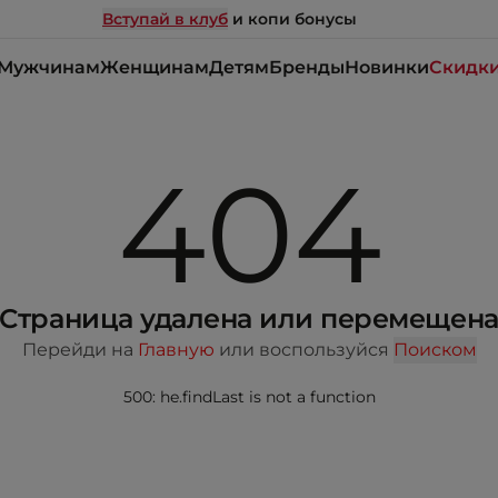
Вступай в клуб
и копи бонусы
Мужчинам
Женщинам
Детям
Бренды
Новинки
Скидк
404
Страница удалена или перемещен
Перейди на
Главную
или воспользуйся
Поиском
500: he.findLast is not a function