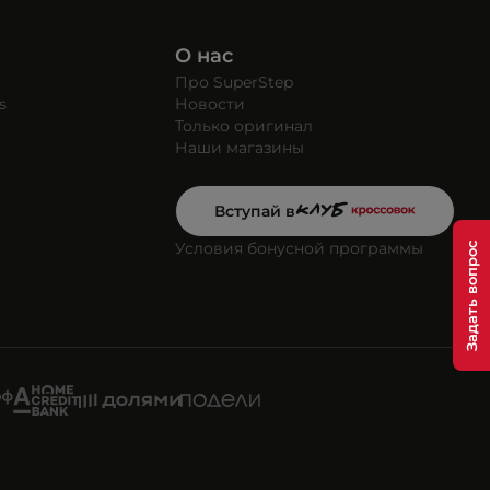
О нас
Про SuperStep
s
Новости
Только оригинал
Наши магазины
Вступай в
Условия бонусной программы