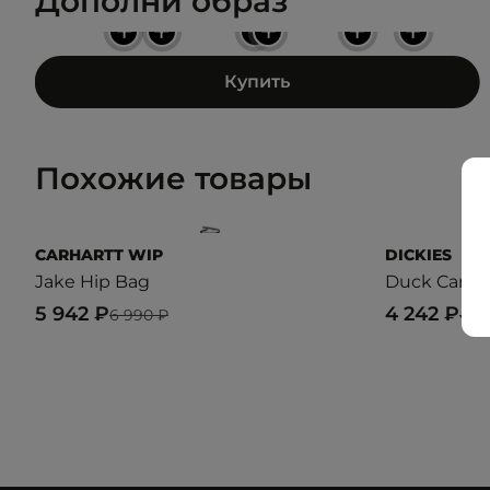
Дополни образ
+
+
+
+
+
+
Купить
Похожие товары
CARHARTT WIP
DICKIES
Jake Hip Bag
Duck Canva
5 942 ₽
4 242 ₽
6 990 ₽
4 9