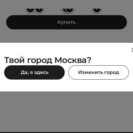
+
+
+
+
+
Купить
Твой город Москва?
CARHARTT WIP
Да, я здесь
Изменить город
s Cross Body Bum Bag
Jake Hip Bag
5 942 ₽
90 ₽
6 990 ₽