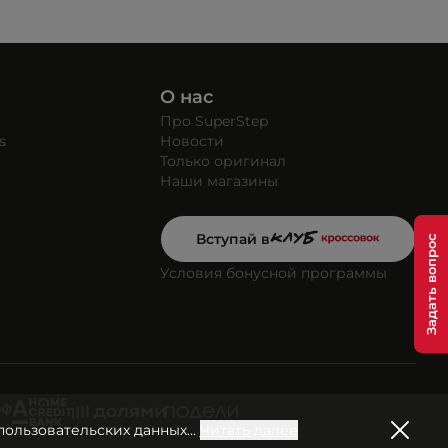
О нас
Про SuperStep
s
Новости
Только оригинал
Наши магазины
Вступай в
Условия бонусной программы
пользовательских данных
...
Читать далее