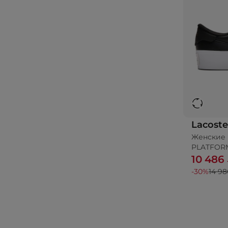
Lacoste
Женские 
До
PLATFOR
10 486
-30%
14 98