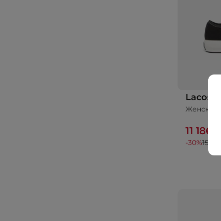
Lacoste
Женские 
11 186 
-30%
15 98