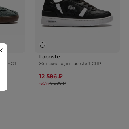
Lacoste
ASESHOT
Женские кеды Lacoste T-CLIP
ину
Добавить в корзину
12 586 ₽
-30%
17 980 ₽