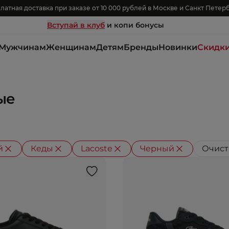
латная доставка при заказе от 10 000 рублей в Москве и Санкт Петер
Вступай в клуб
и копи бонусы
Мужчинам
Женщинам
Детям
Бренды
Новинки
Скидк
ые
й
Кеды
Lacoste
Черный
Очист