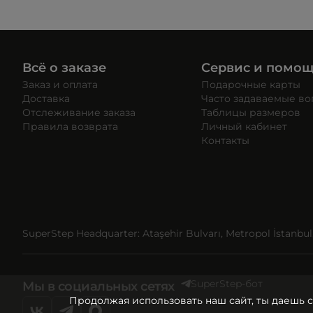
Всё о заказе
Сервис и помо
Заказ и оплата
Подарочные карты
Доставка
Часто задаваемые в
Отслеживание заказа
Таблицы размеров
Правила возврата
Личный кабинет
Контакты
SuperStep Headquarter: Ataşehir Bulvarı, Metropol İstanbul, 
SuperStep-бот
Мы в социальных сетях
Продолжая использовать наш сайт, ты даешь 