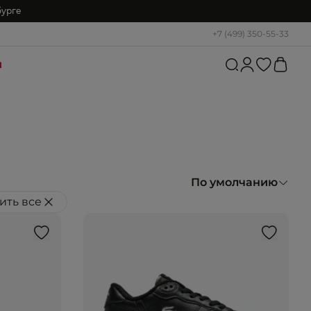
бурге
+7 (499) 350-55-33
и
По умолчанию
ить все