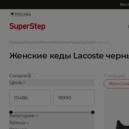
Бесп
Москва
Главная
/
Каталог
/
Женский
/
Обувь
/
Кеды
/
Lacoste
/
Черный
Женские кеды Lacoste черн
Скидка
7 позиций
Цена
Женски
Категория
Бренд