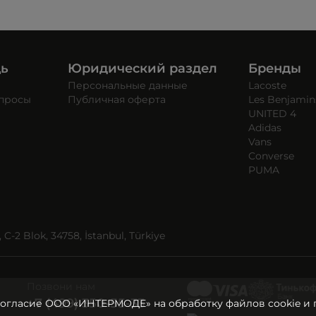
щь
Юридический раздел
Бренды
Персональные данные
Lacoste
опросы
Публичная оферта
Les Benjamin
UNITED 4
Adidas
Vans
Converse
PUMA
C-2 Blok, 34758, İstanbul, Türkiye
Позвони нам
+7 (499) 350-55-33
согласие ООО «ИНТЕРМОДЕ» на обработку файлов cookie и 