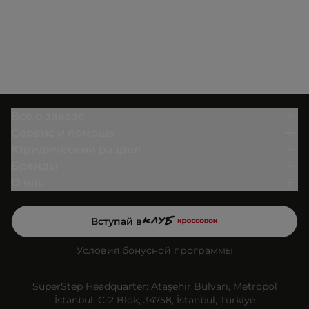
Всё о заказе
Сервис и помощь
Юридический раздел
Бренды
О нас
Вступай в
Условия бонусной программы
SuperStep Headquarter: Ataşehir Bulvarı, Metropol
İstanbul, C-2 Blok, 34758, İstanbul, Türkiye