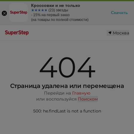
Кроссовки и не только
☆☆☆☆☆
★★★★★
(23) звезды
Скачать
- 15% на первый заказ
(на товары по полной стоимости)
Москва
404
Страница удалена или перемещена
Перейди на
Главную
или воспользуйся
Поиском
500: he.findLast is not a function