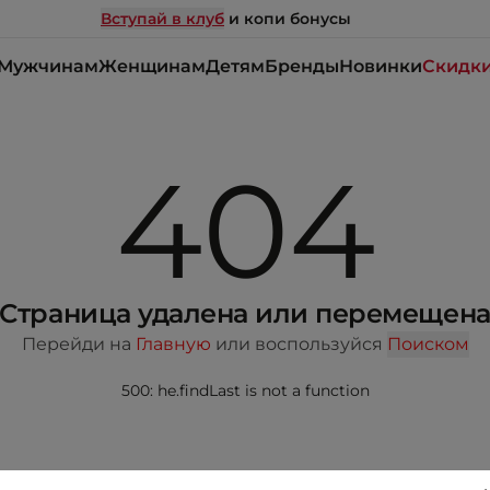
Вступай в клуб
и копи бонусы
Мужчинам
Женщинам
Детям
Бренды
Новинки
Скидк
404
Страница удалена или перемещен
Перейди на
Главную
или воспользуйся
Поиском
500: he.findLast is not a function