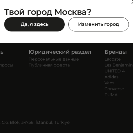
Твой город Москва?
Да, я здесь
Изменить город
щь
Юридический раздел
Бренды
Персональные данные
Lacoste
опросы
Публичная оферта
Les Benjamin
UNITED 4
Adidas
Vans
Converse
PUMA
C-2 Blok, 34758, İstanbul, Türkiye