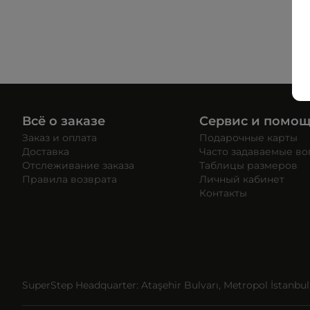
Всё о заказе
Сервис и помо
Заказ и оплата
Подарочные карты
Доставка
Часто задаваемые в
Отслеживание заказа
Таблицы размеров
Правила возврата
Личный кабинет
Контакты
SuperStep Headquarter: Ataşehir Bulvarı, Metropol İstanbul, 