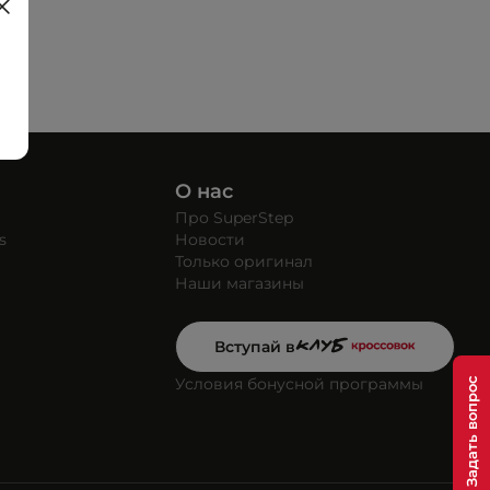
О нас
Про SuperStep
s
Новости
Только оригинал
Наши магазины
Вступай в
Условия бонусной программы