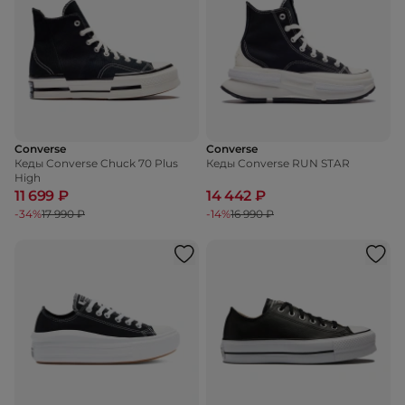
Converse
Converse
Кеды Converse Chuck 70 Plus
Кеды Converse RUN STAR
High
11 699 ₽
14 442 ₽
-34%
17 990 ₽
-14%
16 990 ₽