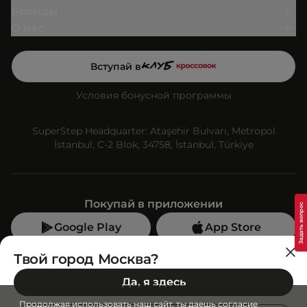
Бренды
О нас
Вступай в
Условия бонусной программы
SuperStep Headquarter: Ataşehir Bulvarı, Metropol
İstanbul, C-2 Blok, 34758, İstanbul, Türkiye
Покупай в приложении
Google Play
App Store
Мы в социальных сетях
Твой город Москва?
Да, я здесь
Позвони нам
Продолжая использовать наш сайт, ты даешь согласие