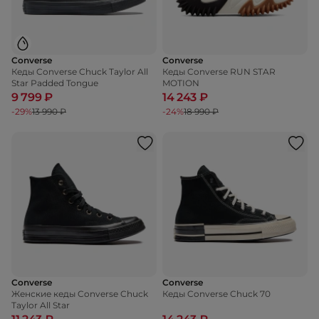
Converse
Converse
Кеды Converse Chuck Taylor All
Кеды Converse RUN STAR
Star Padded Tongue
MOTION
9 799 ₽
14 243 ₽
-29%
13 990 ₽
-24%
18 990 ₽
Converse
Converse
Женские кеды Converse Chuck
Кеды Converse Chuck 70
Taylor All Star