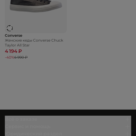
Converse
Женские кеды Converse Chuck
Taylor All Star
4 194 ₽
-40%
6 990 ₽
Всё о заказе
Сервис и помощь
Юридический раздел