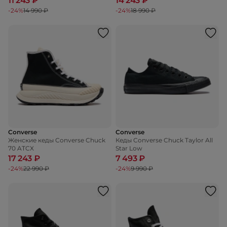
11 243 ₽
14 243 ₽
-24%
14 990 ₽
-24%
18 990 ₽
Converse
Converse
Женские кеды Converse Chuck
Кеды Converse Chuck Taylor All
70 ATCX
Star Low
17 243 ₽
7 493 ₽
-24%
22 990 ₽
-24%
9 990 ₽