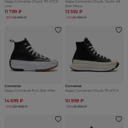
Кеды Converse Chuck 70 ATCX
Кеды Converse Chuck Taylor All
Low
Star Move
11 799 ₽
13 592 ₽
-30%
16 990 ₽
-14%
15 990 ₽
Converse
Converse
Кеды Converse Run Star Hike
Кеды Converse Chuck 70 ATCX
14 699 ₽
10 999 ₽
-29%
20 990 ₽
-35%
16 990 ₽