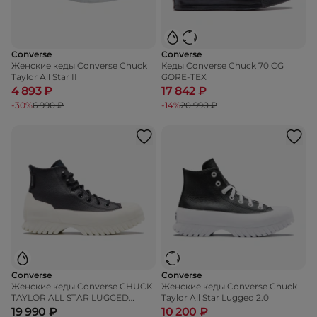
Converse
Converse
Женские кеды Converse Chuck
Кеды Converse Chuck 70 CG
Taylor All Star II
GORE-TEX
4 893 ₽
17 842 ₽
-30%
6 990 ₽
-14%
20 990 ₽
Converse
Converse
Женские кеды Converse CHUCK
Женские кеды Converse Chuck
TAYLOR ALL STAR LUGGED
Taylor All Star Lugged 2.0
WINTER 2.0 WATERPROOF
19 990 ₽
10 200 ₽