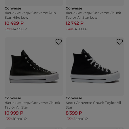
Converse
Converse
Женские кеды Converse Run
Женские кеды Converse Chuck
Star Hike Low
Taylor All Star Low
10 499 ₽
12 742 ₽
-29%
14 990 ₽
-14%
14 990 ₽
Converse
Converse
Женские кеды Converse Chuck
Кеды Converse Chuck Taylor All
Taylor All Star
Star
10 999 ₽
8 399 ₽
-35%
16 990 ₽
-35%
12 990 ₽