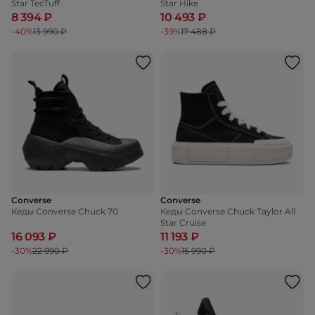
Star TecTuff
Star Hike
8 394 ₽
10 493 ₽
-40%
13 990 ₽
-39%
17 488 ₽
Converse
Converse
Кеды Converse Chuck 70
Кеды Converse Chuck Taylor All
Star Cruise
16 093 ₽
11 193 ₽
-30%
22 990 ₽
-30%
15 990 ₽