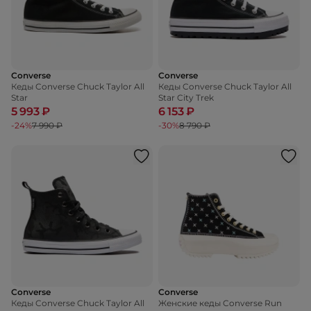
Converse
Converse
Кеды Converse Chuck Taylor All
Кеды Converse Chuck Taylor All
Star
Star City Trek
5 993 ₽
6 153 ₽
-24%
7 990 ₽
-30%
8 790 ₽
Converse
Converse
Кеды Converse Chuck Taylor All
Женские кеды Converse Run