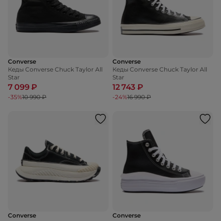
Converse
Converse
Кеды Converse Chuck Taylor All
Кеды Converse Chuck Taylor All
Star
Star
7 099 ₽
12 743 ₽
-35%
10 990 ₽
-24%
16 990 ₽
Converse
Converse