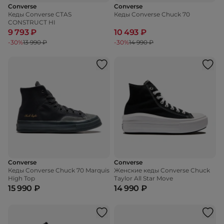
Converse
Converse
Кеды Converse CTAS
Кеды Converse Chuck 70
CONSTRUCT HI
9 793 ₽
10 493 ₽
-30%
13 990 ₽
-30%
14 990 ₽
Converse
Converse
Кеды Converse Chuck 70 Marquis
Женские кеды Converse Chuck
High Top
Taylor All Star Move
15 990 ₽
14 990 ₽