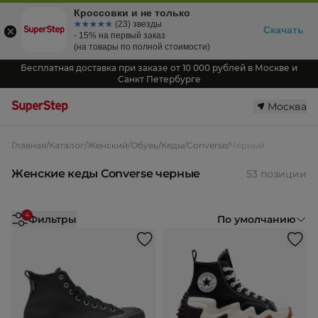
Кроссовки и не только
☆☆☆☆☆
★★★★★
(23) звезды
Скачать
- 15% на первый заказ
(на товары по полной стоимости)
Бесплатная доставка при заказе от 10 000 рублей в Москве и
Санкт Петербурге
Москва
Главная
/
Каталог
/
Женский
/
Обувь
/
Кеды
/
Converse
/
Черный
Женские кеды Converse черные
53 позиции
4
Фильтры
По умолчанию