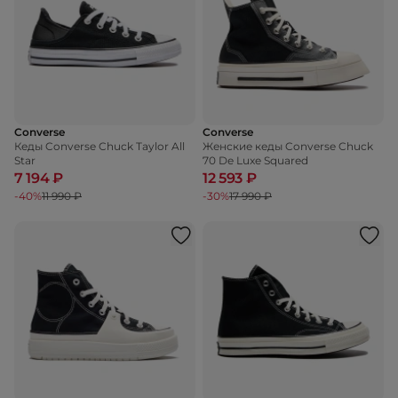
Converse
Converse
Кеды Converse Chuck Taylor All
Женские кеды Converse Chuck
Star
70 De Luxe Squared
7 194 ₽
12 593 ₽
-40%
11 990 ₽
-30%
17 990 ₽