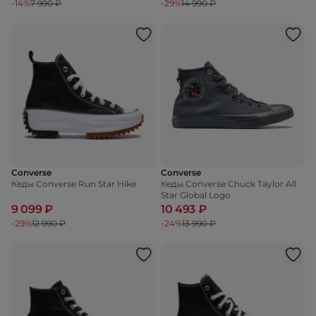
-14%
7 990 ₽
-29%
14 990 ₽
Converse
Converse
Кеды Converse Run Star Hike
Кеды Converse Chuck Taylor All
Star Global Logo
9 099 ₽
10 493 ₽
-29%
12 990 ₽
-24%
13 990 ₽