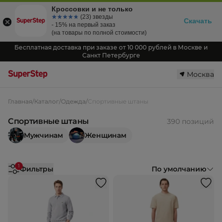
Кроссовки и не только
☆☆☆☆☆
★★★★★
(23) звезды
Скачать
- 15% на первый заказ
(на товары по полной стоимости)
Бесплатная доставка при заказе от 10 000 рублей в Москве и
Санкт Петербурге
Москва
Главная
/
Каталог
/
Одежда
/
Спортивные штаны
Спортивные штаны
390 позиций
Мужчинам
Женщинам
1
Фильтры
По умолчанию