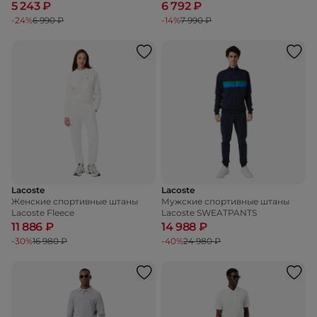
TRACKSUIT TROUSERS
5 243 ₽
6 792 ₽
-24%
6 990 ₽
-14%
7 990 ₽
Lacoste
Lacoste
Женские спортивные штаны
Мужские спортивные штаны
Lacoste Fleece
Lacoste SWEATPANTS
11 886 ₽
14 988 ₽
-30%
16 980 ₽
-40%
24 980 ₽