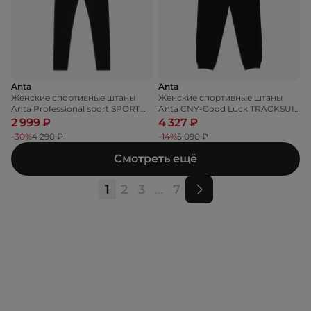
Anta
Anta
Женские спортивные штаны
Женские спортивные штаны
Anta Professional sport SPORT
Anta CNY-Good Luck TRACKSUIT
LEGGINS
TROUSER
2 999 ₽
4 327 ₽
-30%
4 290 ₽
-14%
5 090 ₽
Смотреть ещё
1
2
3
...
7