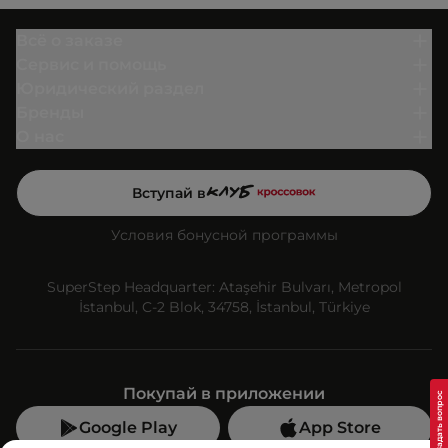
Всё о заказе
Сервис и помощь
Юридический раздел
Бренды
О нас
Вступай в
Условия бонусной программы
SuperStep Headquarter: Ataşehir Bulvarı, Metropol
İstanbul, C-2 Blok, 34758, İstanbul, Türkiye
Покупай в приложении
Google Play
App Store