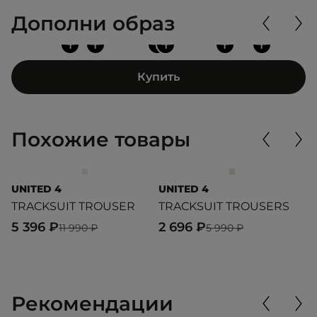
Дополни образ
+
+
+
+
+
+
Купить
Похожие товары
UNITED 4
UNITED 4
L
TRACKSUIT TROUSER
TRACKSUIT TROUSERS
T
5 396 ₽
2 696 ₽
6
11 990 ₽
5 990 ₽
Рекомендации