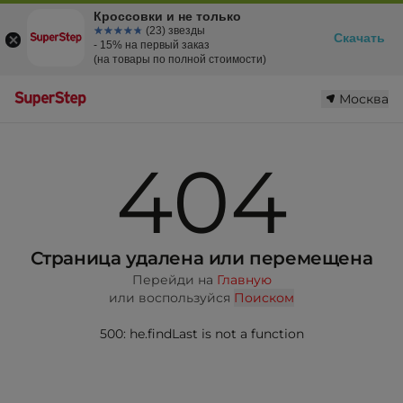
Кроссовки и не только
☆☆☆☆☆
★★★★★
(23) звезды
Скачать
- 15% на первый заказ
(на товары по полной стоимости)
Москва
404
Страница удалена или перемещена
Перейди на
Главную
или воспользуйся
Поиском
500: he.findLast is not a function