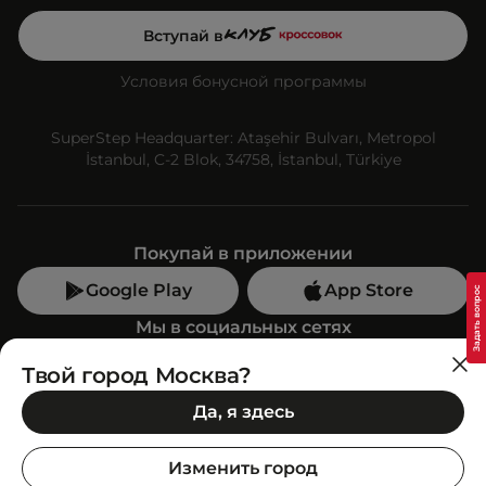
Вступай в
Условия бонусной программы
SuperStep Headquarter: Ataşehir Bulvarı, Metropol
İstanbul, C-2 Blok, 34758, İstanbul, Türkiye
Покупай в приложении
Google Play
App Store
Мы в социальных сетях
Твой город Москва?
Позвони нам
Да, я здесь
+7 (499) 350-55-33
C 10:00 до 19:00
Изменить город
SuperStep-бот