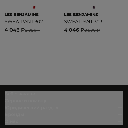
LES BENJAMINS
LES BENJAMINS
U
SWEATPANT 302
SWEATPANT 303
T
4 046 ₽
4 046 ₽
7
8 990 ₽
8 990 ₽
Всё о заказе
Сервис и помощь
Юридический раздел
Бренды
О нас