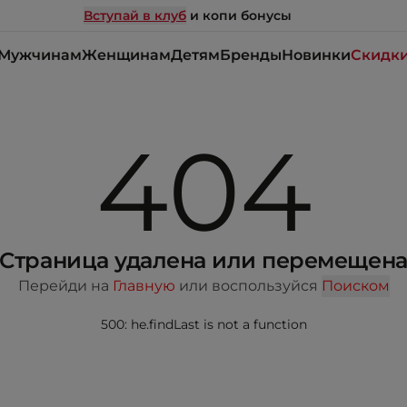
Вступай в клуб
и копи бонусы
Мужчинам
Женщинам
Детям
Бренды
Новинки
Скидк
404
Страница удалена или перемещен
Перейди на
Главную
или воспользуйся
Поиском
500: he.findLast is not a function