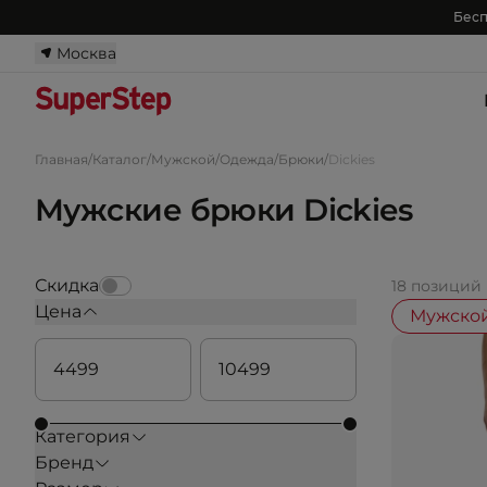
Бесп
Москва
Главная
/
Каталог
/
Мужской
/
Одежда
/
Брюки
/
Dickies
Мужские брюки Dickies
Скидка
18 позиций
Цена
Мужско
Категория
Бренд