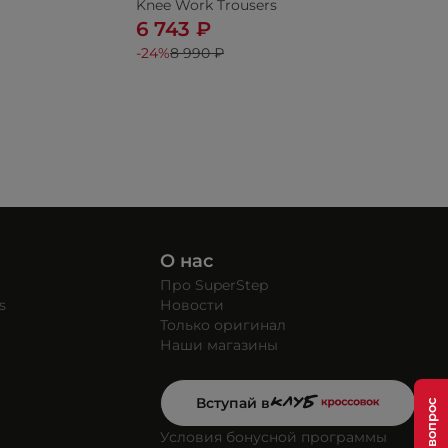
Knee Work Trousers
6 743 ₽
-24%
8 990 ₽
О нас
Про SuperStep
s
Новости
Только оригинал
Наши магазины
Вступай в
Условия бонусной программы