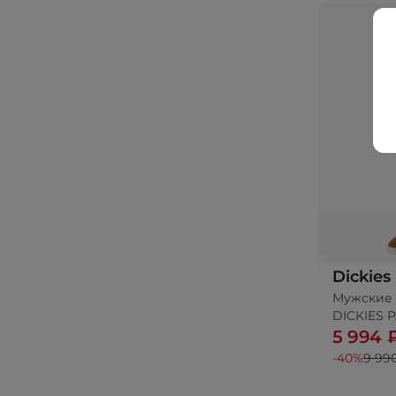
Dickies
Мужские 
До
DICKIES 
5 994 
-40%
9 99