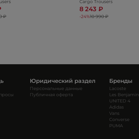
users
Cargo Trousers
₽
8 243 ₽
0 ₽
-24%
10 990 ₽
щь
Юридический раздел
Бренды
Персональные данные
Lacoste
опросы
Публичная оферта
Les Benjamin
UNITED 4
Adidas
Vans
Converse
PUMA