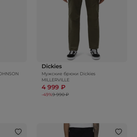
Dickies
JOHNSON
Мужские брюки Dickies
MILLERVILLE
4 999 ₽
-49%
9 990 ₽