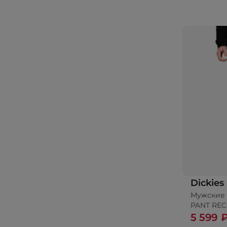
Dickies
Мужские 
PANT REC
5 599 