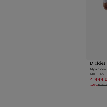
Dickies
Мужские 
MILLERVI
4 999 
-49%
9 99