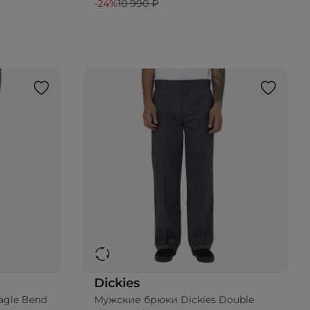
-24%
10 990 ₽
Dickies
agle Bend
Мужские брюки Dickies Double