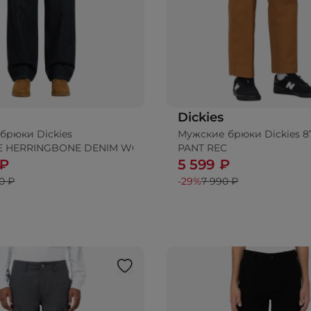
Dickies
брюки Dickies
Мужские брюки Dickies 
E HERRINGBONE DENIM WORK PANT
PANT REC
 ₽
5 599 ₽
0 ₽
-29%
7 990 ₽