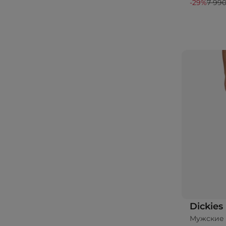
-29%
7 990
Dickies
Мужские 