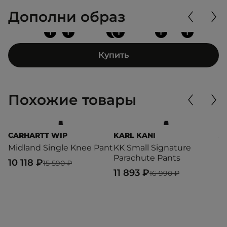
Дополни образ
+
+
+
+
+
+
Купить
Похожие товары
CARHARTT WIP
KARL KANI
A
Midland Single Knee Pant
KK Small Signature
B
Parachute Pants
10 118 ₽
1
15 590 ₽
11 893 ₽
16 990 ₽