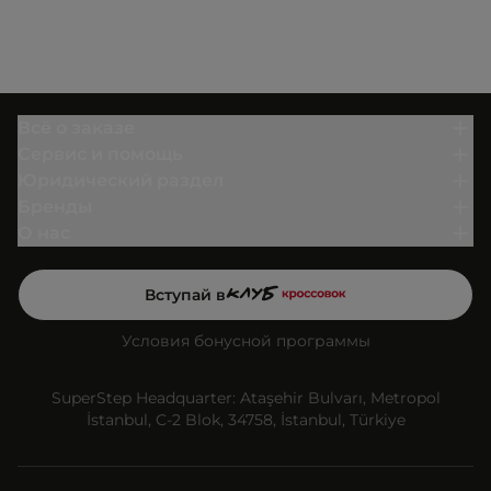
Всё о заказе
Сервис и помощь
Юридический раздел
Бренды
О нас
Вступай в
Условия бонусной программы
SuperStep Headquarter: Ataşehir Bulvarı, Metropol
İstanbul, C-2 Blok, 34758, İstanbul, Türkiye