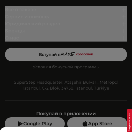
Всё о заказе
Сервис и помощь
Юридический раздел
Бренды
О нас
Вступай в
Условия бонусной программы
SuperStep Headquarter: Ataşehir Bulvarı, Metropol
İstanbul, C-2 Blok, 34758, İstanbul, Türkiye
Покупай в приложении
Google Play
App Store