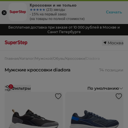
Кроссовки и не только
☆☆☆☆☆
★★★★★
(23) звезды
Скачать
- 15% на первый заказ
(на товары по полной стоимости)
Бесплатная доставка при заказе от 10 000 рублей в Москве и
Санкт Петербурге
Москва
Главная
/
Каталог
/
Мужской
/
Обувь
/
Кроссовки
/
Diadora
Мужские кроссовки diadora
74 позиции
3
Фильтры
По умолчанию