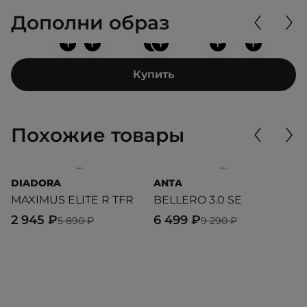
Дополни образ
+
+
+
+
+
+
Купить
Похожие товары
DIADORA
ANTA
P
MAXIMUS ELITE R TFR
BELLERO 3.0 SE
R
2 945 ₽
6 499 ₽
9
5 890 ₽
9 290 ₽