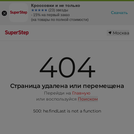
Кроссовки и не только
☆☆☆☆☆
★★★★★
(23) звезды
Скачать
- 15% на первый заказ
(на товары по полной стоимости)
Москва
404
Страница удалена или перемещена
Перейди на
Главную
или воспользуйся
Поиском
500: he.findLast is not a function