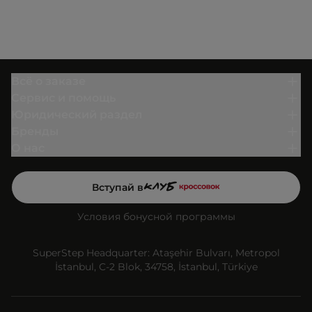
Всё о заказе
Сервис и помощь
Юридический раздел
Бренды
О нас
Вступай в
Условия бонусной программы
SuperStep Headquarter: Ataşehir Bulvarı, Metropol
İstanbul, C-2 Blok, 34758, İstanbul, Türkiye