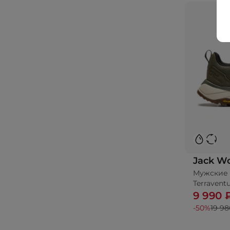
Jack Wo
Мужские 
Terravent
9 990 
-50%
19 98