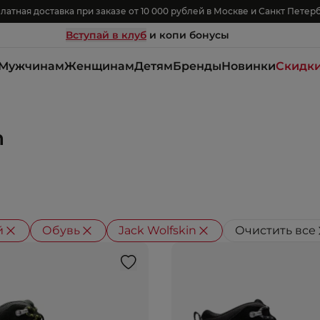
латная доставка при заказе от 10 000 рублей в Москве и Санкт Петер
Вступай в клуб
и копи бонусы
Мужчинам
Женщинам
Детям
Бренды
Новинки
Скидк
n
й
Обувь
Jack Wolfskin
Очистить все