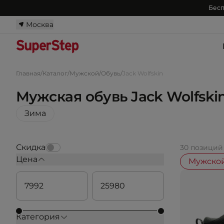
Бесп
Москва
Главная
/
Каталог
/
Мужской
/
Обувь
/
Jack Wolfskin
Мужская обувь Jack Wolfski
Зима
Скидка
30 позиций
Цена
Мужско
Категория