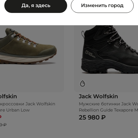
Да, я здесь
Изменить город
lfskin
Jack Wolfskin
кроссовки Jack Wolfskin
Мужские ботинки Jack Wo
ure Urban Low
Rebellion Guide Texapore M
₽
25 980 ₽
0 ₽