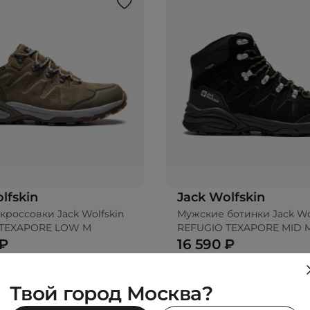
lfskin
Jack Wolfskin
кроссовки Jack Wolfskin
Мужские ботинки Jack Wo
 TEXAPORE LOW M
REFUGIO TEXAPORE MID 
 ₽
16 590 ₽
Твой город Москва?