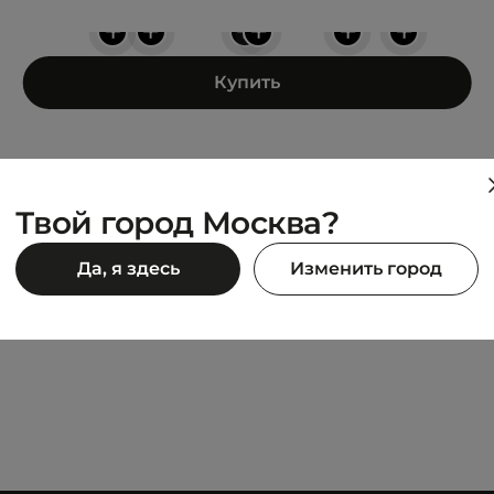
+
+
+
+
+
+
Купить
Твой город Москва?
SKIN
HI-TEC
Да, я здесь
Изменить город
re Urban Low
HTS SHADOW RGS
10 995 ₽
980 ₽
21 990 ₽