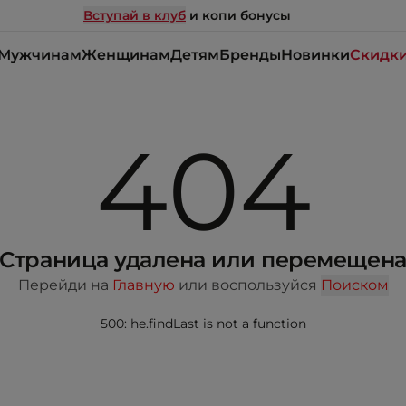
Вступай в клуб
и копи бонусы
Мужчинам
Женщинам
Детям
Бренды
Новинки
Скидк
404
Страница удалена или перемещен
Перейди на
Главную
или воспользуйся
Поиском
500: he.findLast is not a function