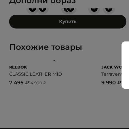
Дополни образ
+
+
+
+
+
+
Купить
Похожие товары
REEBOK
JACK WOLF
CLASSIC LEATHER MID
Terraventu
7 495 ₽
9 990 ₽
14 990 ₽
19 