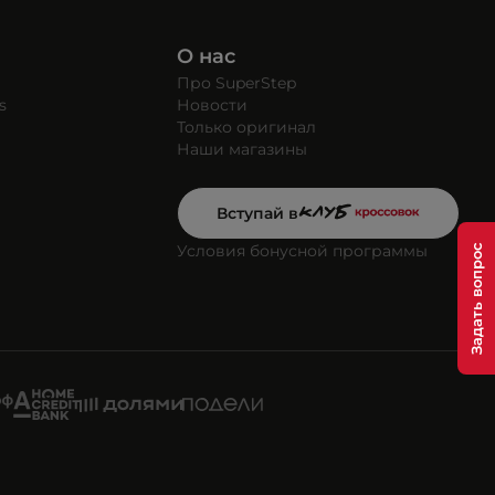
О нас
Про SuperStep
s
Новости
Только оригинал
Наши магазины
Вступай в
Условия бонусной программы