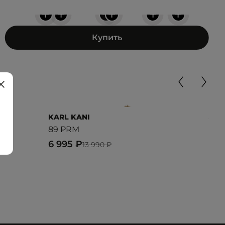
+
+
+
+
+
+
Купить
KARL KANI
JEE
89 PRM
CAN
6 995 ₽
4 2
13 990 ₽