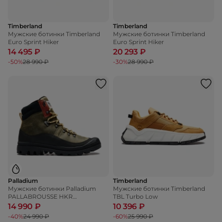
Timberland
Timberland
Мужские ботинки Timberland
Мужские ботинки Timberland
Euro Sprint Hiker
Euro Sprint Hiker
14 495 ₽
20 293 ₽
-50%
28 990 ₽
-30%
28 990 ₽
Palladium
Timberland
Мужские ботинки Palladium
Мужские ботинки Timberland
PALLABROUSSE HKR
TBL Turbo Low
WATERPROOF +
14 990 ₽
10 396 ₽
-40%
24 990 ₽
-60%
25 990 ₽