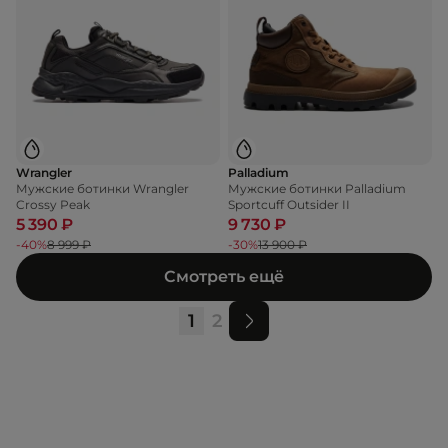
Wrangler
Palladium
Мужские ботинки Wrangler
Мужские ботинки Palladium
Crossy Peak
Sportcuff Outsider II
5 390 ₽
9 730 ₽
-40%
8 999 ₽
-30%
13 900 ₽
Смотреть ещё
1
2