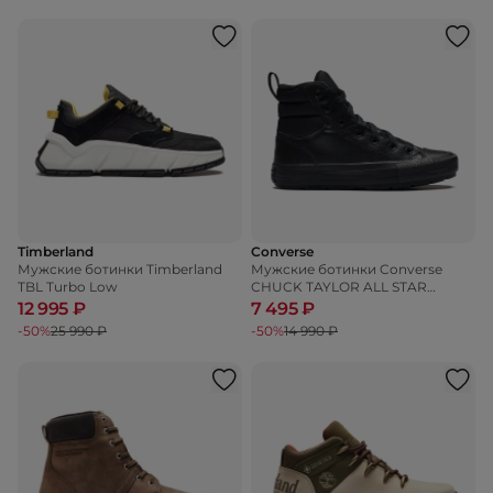
Timberland
Converse
Мужские ботинки Timberland
Мужские ботинки Converse
TBL Turbo Low
CHUCK TAYLOR ALL STAR
BERKSHIRE BOOT
12 995 ₽
7 495 ₽
-50%
25 990 ₽
-50%
14 990 ₽