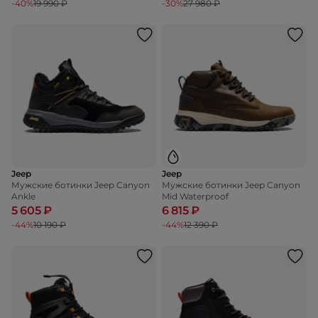
-40%
19 990 ₽
-30%
27 980 ₽
Jeep
Jeep
Мужские ботинки Jeep Canyon
Мужские ботинки Jeep Canyon
Ankle
Mid Waterproof
5 605 ₽
6 815 ₽
-44%
10 190 ₽
-44%
12 390 ₽