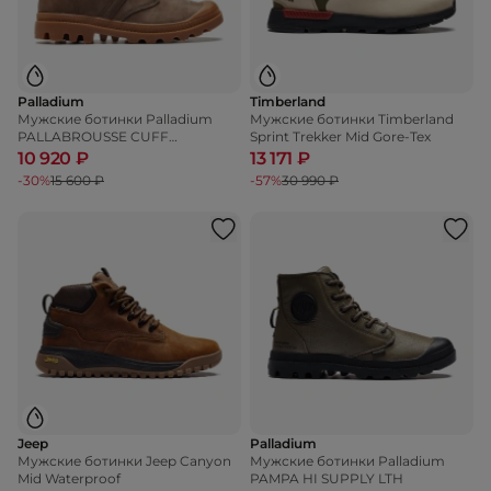
Palladium
Timberland
Мужские ботинки Palladium
Мужские ботинки Timberland
PALLABROUSSE CUFF
Sprint Trekker Mid Gore-Tex
WATERPROOF +
10 920 ₽
13 171 ₽
-30%
15 600 ₽
-57%
30 990 ₽
Jeep
Palladium
Мужские ботинки Jeep Canyon
Мужские ботинки Palladium
Mid Waterproof
PAMPA HI SUPPLY LTH