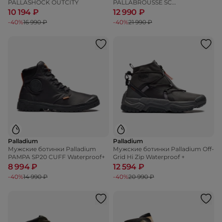
PALLASHOCK OUTCITY
PALLABROUSSE SC
WATERPROOF +
10 194 ₽
12 990 ₽
-40%
16 990 ₽
-40%
21 990 ₽
Palladium
Palladium
Мужские ботинки Palladium
Мужские ботинки Palladium Off-
PAMPA SP20 CUFF Waterproof+
Grid Hi Zip Waterproof +
8 994 ₽
12 594 ₽
-40%
14 990 ₽
-40%
20 990 ₽