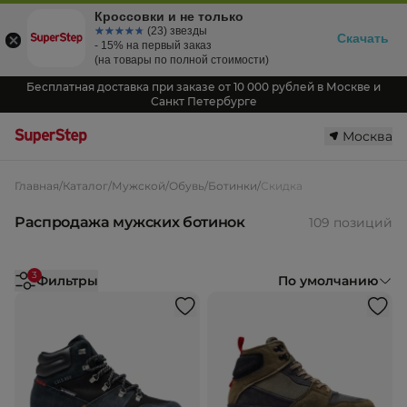
Кроссовки и не только
☆☆☆☆☆
★★★★★
(23) звезды
Скачать
- 15% на первый заказ
(на товары по полной стоимости)
Бесплатная доставка при заказе от 10 000 рублей в Москве и
Санкт Петербурге
Москва
Главная
/
Каталог
/
Мужской
/
Обувь
/
Ботинки
/
Скидка
Распродажа мужских ботинок
109 позиций
3
Фильтры
По умолчанию