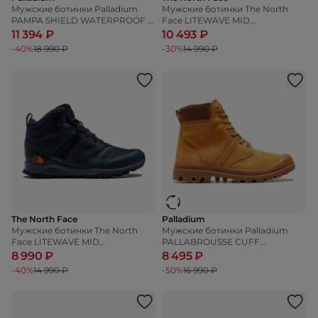
Мужские ботинки Palladium
Мужские ботинки The North
PAMPA SHIELD WATERPROOF +
Face LITEWAVE MID
LEATHER
FUTURELIGHT
11 394 ₽
10 493 ₽
-40%
18 990 ₽
-30%
14 990 ₽
The North Face
Palladium
Мужские ботинки The North
Мужские ботинки Palladium
Face LITEWAVE MID
PALLABROUSSE CUFF
FUTURELIGHT
WATERPROOF +
8 990 ₽
8 495 ₽
-40%
14 990 ₽
-50%
16 990 ₽