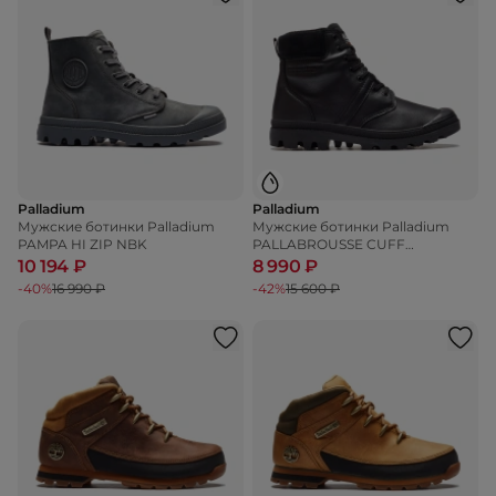
Palladium
Palladium
Мужские ботинки Palladium
Мужские ботинки Palladium
PAMPA HI ZIP NBK
PALLABROUSSE CUFF
WATERPROOF +
10 194 ₽
8 990 ₽
-40%
16 990 ₽
-42%
15 600 ₽