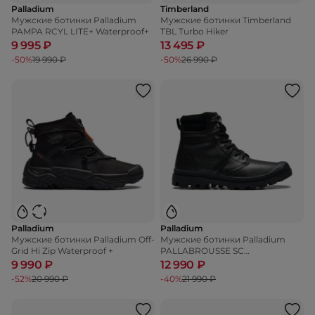
Palladium
Timberland
Мужские ботинки Palladium
Мужские ботинки Timberland
PAMPA RCYL LITE+ Waterproof+
TBL Turbo Hiker
9 995 ₽
13 495 ₽
-50%
19 990 ₽
-50%
26 990 ₽
Palladium
Palladium
Мужские ботинки Palladium Off-
Мужские ботинки Palladium
Grid Hi Zip Waterproof +
PALLABROUSSE SC
WATERPROOF +
9 990 ₽
12 990 ₽
-52%
20 990 ₽
-40%
21 990 ₽