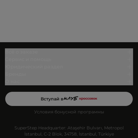
Всё о заказе
Сервис и помощь
Юридический раздел
Бренды
О нас
Вступай в
Условия бонусной программы
SuperStep Headquarter: Ataşehir Bulvarı, Metropol
İstanbul, C-2 Blok, 34758, İstanbul, Türkiye