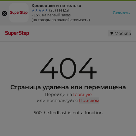
Кроссовки и не только
☆☆☆☆☆
★★★★★
(23) звезды
Скачать
- 15% на первый заказ
(на товары по полной стоимости)
Москва
404
Страница удалена или перемещена
Перейди на
Главную
или воспользуйся
Поиском
500: he.findLast is not a function