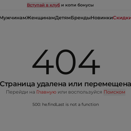
Вступай в клуб
и копи бонусы
Мужчинам
Женщинам
Детям
Бренды
Новинки
Скидк
404
Страница удалена или перемещен
Перейди на
Главную
или воспользуйся
Поиском
500: he.findLast is not a function