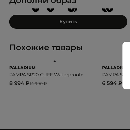
Дополни образ
+
+
+
+
+
+
Купить
Похожие товары
PALLADIUM
PALLADIUM
PAMPA SP20 CUFF Waterproof+
PAMPA SP2
8 994 ₽
6 594 ₽
14 990 ₽
10 