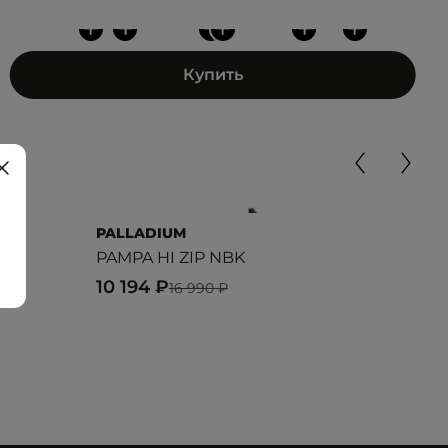
+
+
+
+
+
+
Купить
PALLADIUM
PAL
PAMPA HI ZIP NBK
SP2
10 194 ₽
9 5
16 990 ₽