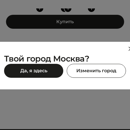
+
+
+
+
Купить
Твой город Москва?
JEEP
Да, я здесь
Изменить город
0 HI WAX
Powell Will Fur
12 790 ₽
990 ₽