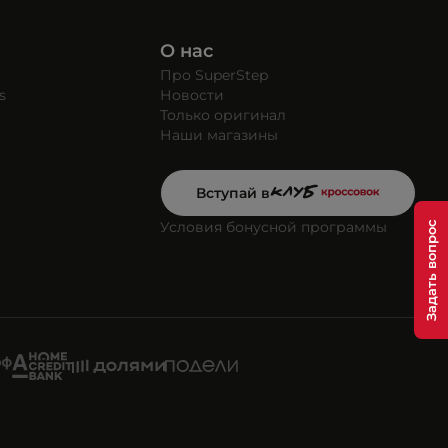
О нас
Про SuperStep
s
Новости
Только оригинал
Наши магазины
Вступай в
Условия бонусной программы