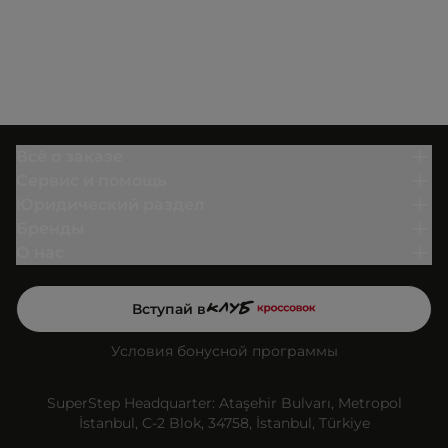
Всё о заказе
Сервис и помощь
Юридический раздел
Бренды
О нас
Вступай в
Условия бонусной программы
SuperStep Headquarter: Ataşehir Bulvarı, Metropol
İstanbul, C-2 Blok, 34758, İstanbul, Türkiye