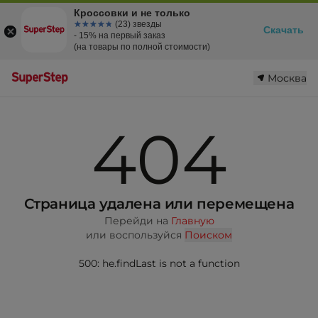
Кроссовки и не только
☆☆☆☆☆
★★★★★
(23) звезды
Скачать
- 15% на первый заказ
(на товары по полной стоимости)
Москва
404
Страница удалена или перемещена
Перейди на
Главную
или воспользуйся
Поиском
500: he.findLast is not a function