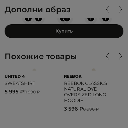
Дополни образ
+
+
+
+
+
+
Купить
Похожие товары
UNITED 4
REEBOK
L
SWEATSHIRT
REEBOK CLASSICS
S
NATURAL DYE
5 995 ₽
1
11 990 ₽
OVERSIZED LONG
HOODIE
3 596 ₽
8 990 ₽