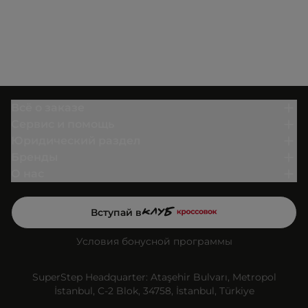
Всё о заказе
Сервис и помощь
Юридический раздел
Бренды
О нас
Вступай в
Условия бонусной программы
SuperStep Headquarter: Ataşehir Bulvarı, Metropol
İstanbul, C-2 Blok, 34758, İstanbul, Türkiye