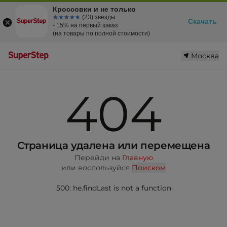
Кроссовки и не только
☆☆☆☆☆
★★★★★
(23) звезды
Скачать
- 15% на первый заказ
(на товары по полной стоимости)
Москва
404
Страница удалена или перемещена
Перейди на
Главную
или воспользуйся
Поиском
500: he.findLast is not a function