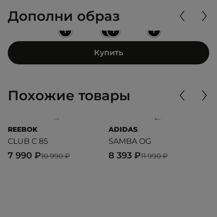
Дополни образ
+
+
+
+
Купить
Похожие товары
REEBOK
ADIDAS
T
CLUB C 85
SAMBA OG
L
7 990 ₽
8 393 ₽
7
10 990 ₽
11 990 ₽