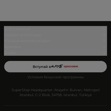
Всё о заказе
Сервис и помощь
Юридический раздел
Бренды
О нас
Вступай в
Условия бонусной программы
SuperStep Headquarter: Ataşehir Bulvarı, Metropol
İstanbul, C-2 Blok, 34758, İstanbul, Türkiye