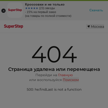
Кроссовки и не только
☆☆☆☆☆
★★★★★
(23) звезды
Скачать
- 15% на первый заказ
(на товары по полной стоимости)
Москва
404
Страница удалена или перемещена
Перейди на
Главную
или воспользуйся
Поиском
500: he.findLast is not a function