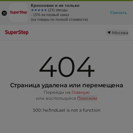
Кроссовки и не только
☆☆☆☆☆
★★★★★
(23) звезды
Скачать
- 15% на первый заказ
(на товары по полной стоимости)
Москва
404
Страница удалена или перемещена
Перейди на
Главную
или воспользуйся
Поиском
500: he.findLast is not a function