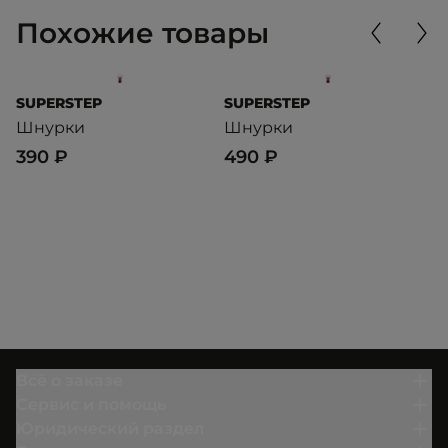
Похожие товары
SUPERSTEP
SUPERSTEP
S
Шнурки
Шнурки
Ш
390 ₽
490 ₽
4
Всё о заказе
Сервис и помощь
Юридический раздел