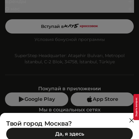
Бренды
О нас
Вступай в
Условия бонусной программы
SuperStep Headquarter: Ataşehir Bulvarı, Metropol
İstanbul, C-2 Blok, 34758, İstanbul, Türkiye
Покупай в приложении
Google Play
App Store
Мы в социальных сетях
Твой город Москва?
Позвони нам
Да, я здесь
+7 (499) 350-55-33