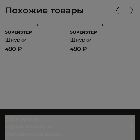
Похожие товары
SUPERSTEP
SUPERSTEP
S
Шнурки
Шнурки
Ш
490 ₽
490 ₽
4
Всё о заказе
Сервис и помощь
Юридический раздел