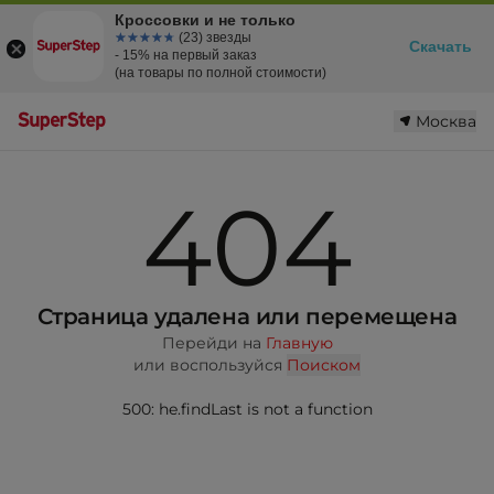
Кроссовки и не только
☆☆☆☆☆
★★★★★
(23) звезды
Скачать
- 15% на первый заказ
(на товары по полной стоимости)
Москва
404
Страница удалена или перемещена
Перейди на
Главную
или воспользуйся
Поиском
500: he.findLast is not a function