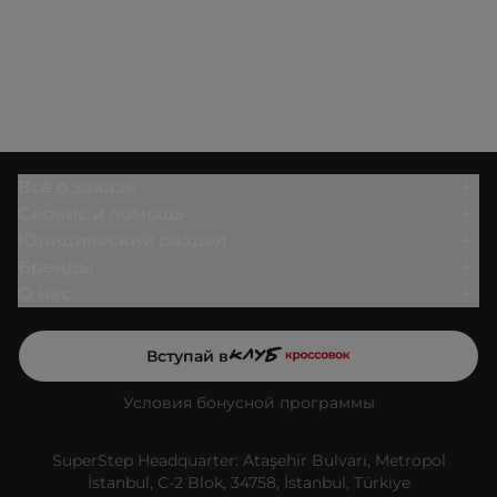
Всё о заказе
Сервис и помощь
Юридический раздел
Бренды
О нас
Вступай в
Условия бонусной программы
SuperStep Headquarter: Ataşehir Bulvarı, Metropol
İstanbul, C-2 Blok, 34758, İstanbul, Türkiye