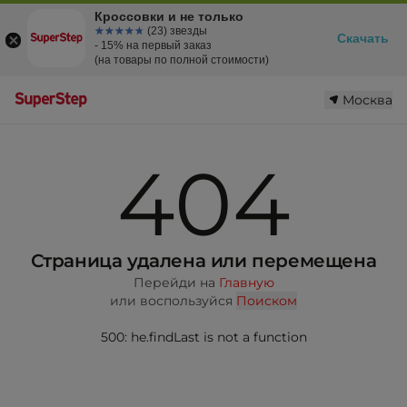
Кроссовки и не только
☆☆☆☆☆
★★★★★
(23) звезды
Скачать
- 15% на первый заказ
(на товары по полной стоимости)
Москва
404
Страница удалена или перемещена
Перейди на
Главную
или воспользуйся
Поиском
500: he.findLast is not a function