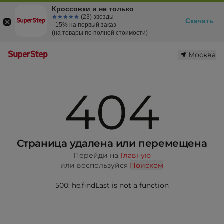
Кроссовки и не только
☆☆☆☆☆
★★★★★
(23) звезды
Скачать
- 15% на первый заказ
(на товары по полной стоимости)
Москва
404
Страница удалена или перемещена
Перейди на
Главную
или воспользуйся
Поиском
500: he.findLast is not a function