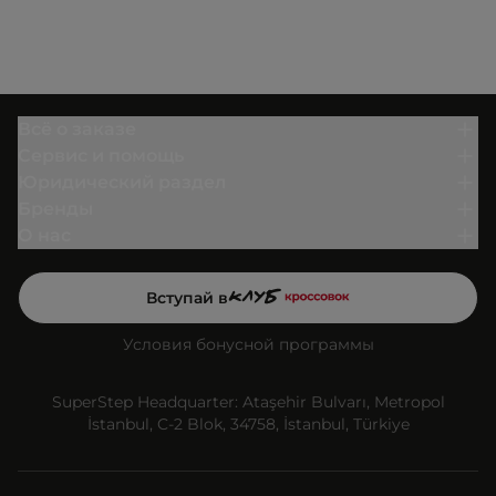
Всё о заказе
Сервис и помощь
Юридический раздел
Бренды
О нас
Вступай в
Условия бонусной программы
SuperStep Headquarter: Ataşehir Bulvarı, Metropol
İstanbul, C-2 Blok, 34758, İstanbul, Türkiye