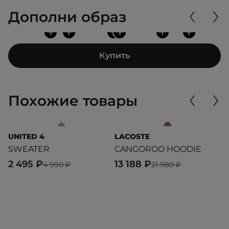
Дополни образ
+
+
+
+
+
+
Купить
Похожие товары
UNITED 4
LACOSTE
R
SWEATER
CANGOROO HOODIE
R
S
2 495 ₽
13 188 ₽
4 990 ₽
21 980 ₽
6