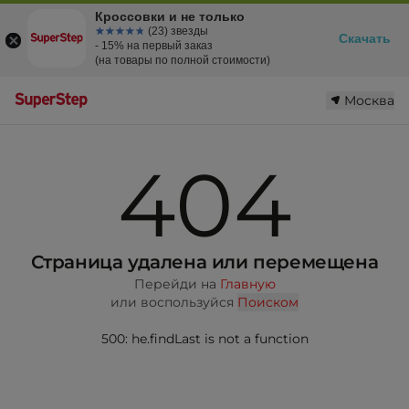
Кроссовки и не только
☆☆☆☆☆
★★★★★
(23) звезды
Скачать
- 15% на первый заказ
(на товары по полной стоимости)
Москва
404
Страница удалена или перемещена
Перейди на
Главную
или воспользуйся
Поиском
500: he.findLast is not a function