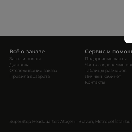
Всё о заказе
Сервис и помо
Заказ и оплата
Подарочные карты
Доставка
Часто задаваемые в
Отслеживание заказа
Таблицы размеров
Правила возврата
Личный кабинет
Контакты
SuperStep Headquarter: Ataşehir Bulvarı, Metropol İstanbul, 