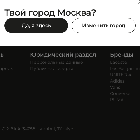
Твой город Москва?
Да, я здесь
Изменить город
щь
Юридический раздел
Бренды
Персональные данные
Lacoste
опросы
Публичная оферта
Les Benjamin
UNITED 4
Adidas
Vans
Converse
PUMA
C-2 Blok, 34758, İstanbul, Türkiye