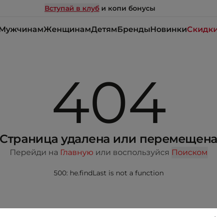
Вступай в клуб
и копи бонусы
Мужчинам
Женщинам
Детям
Бренды
Новинки
Скидк
404
Страница удалена или перемещен
Перейди на
Главную
или воспользуйся
Поиском
500: he.findLast is not a function