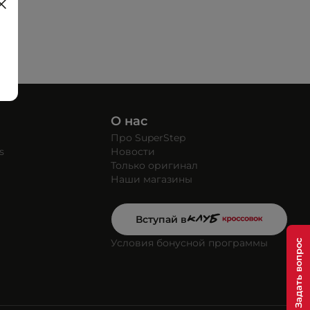
О нас
Про SuperStep
s
Новости
Только оригинал
Наши магазины
Вступай в
Условия бонусной программы