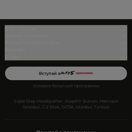
Всё о заказе
Сервис и помощь
Юридический раздел
Бренды
О нас
Вступай в
Условия бонусной программы
SuperStep Headquarter: Ataşehir Bulvarı, Metropol
İstanbul, C-2 Blok, 34758, İstanbul, Türkiye