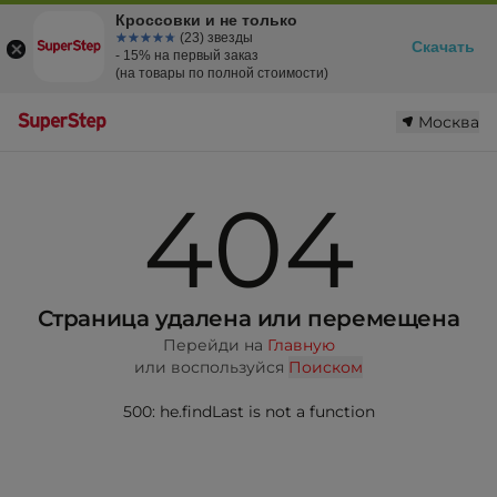
Кроссовки и не только
☆☆☆☆☆
★★★★★
(23) звезды
Скачать
- 15% на первый заказ
(на товары по полной стоимости)
Москва
404
Страница удалена или перемещена
Перейди на
Главную
или воспользуйся
Поиском
500: he.findLast is not a function