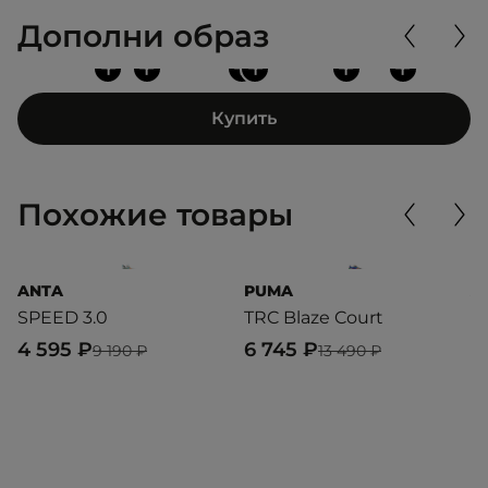
Дополни образ
+
+
+
+
+
+
Купить
Похожие товары
ANTA
PUMA
A
SPEED 3.0
TRC Blaze Court
S
4 595 ₽
6 745 ₽
1
9 190 ₽
13 490 ₽