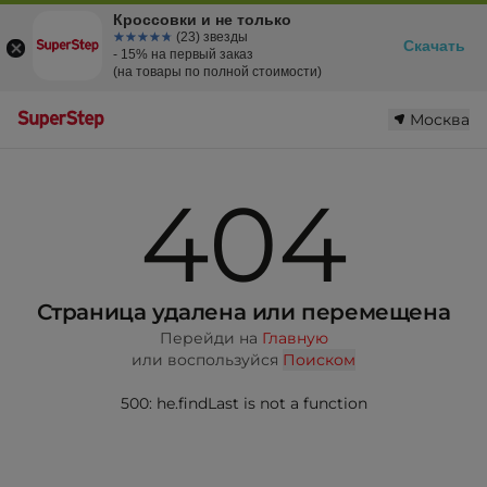
Кроссовки и не только
☆☆☆☆☆
★★★★★
(23) звезды
Скачать
- 15% на первый заказ
(на товары по полной стоимости)
Москва
404
Страница удалена или перемещена
Перейди на
Главную
или воспользуйся
Поиском
500: he.findLast is not a function