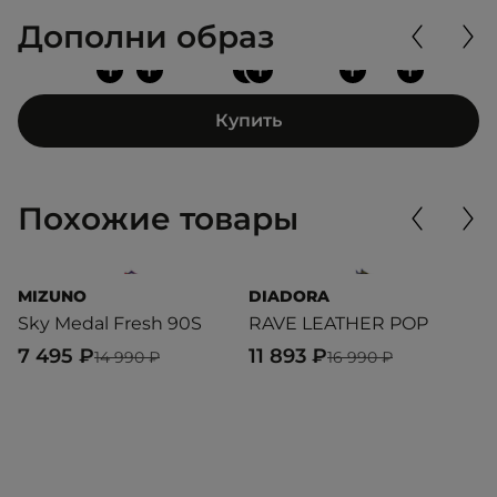
Дополни образ
+
+
+
+
+
+
Купить
Похожие товары
MIZUNO
DIADORA
P
Sky Medal Fresh 90S
RAVE LEATHER POP
R
7 495 ₽
11 893 ₽
7
14 990 ₽
16 990 ₽