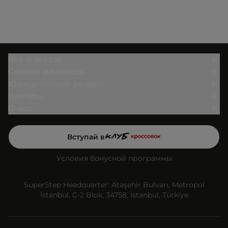
Всё о заказе
Сервис и помощь
Юридический раздел
Бренды
О нас
Вступай в
Условия бонусной программы
SuperStep Headquarter: Ataşehir Bulvarı, Metropol
İstanbul, C-2 Blok, 34758, İstanbul, Türkiye