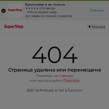
Кроссовки и не только
☆☆☆☆☆
★★★★★
(23) звезды
Скачать
- 15% на первый заказ
(на товары по полной стоимости)
Москва
404
Страница удалена или перемещена
Перейди на
Главную
или воспользуйся
Поиском
500: he.findLast is not a function