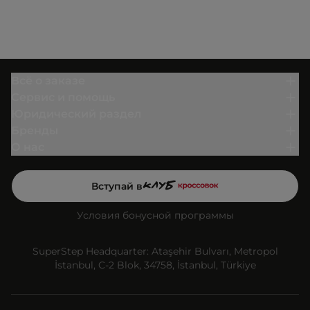
Всё о заказе
Сервис и помощь
Юридический раздел
Бренды
О нас
Вступай в
Условия бонусной программы
SuperStep Headquarter: Ataşehir Bulvarı, Metropol
İstanbul, C-2 Blok, 34758, İstanbul, Türkiye