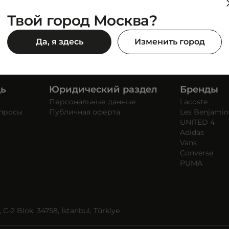
Твой город Москва?
Да, я здесь
Изменить город
щь
Юридический раздел
Бренды
Персональные данные
Lacoste
опросы
Публичная оферта
Les Benjamin
UNITED 4
Adidas
Vans
Converse
PUMA
C-2 Blok, 34758, İstanbul, Türkiye