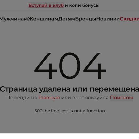
Вступай в клуб
и копи бонусы
Мужчинам
Женщинам
Детям
Бренды
Новинки
Скидк
404
Страница удалена или перемещен
Перейди на
Главную
или воспользуйся
Поиском
500: he.findLast is not a function