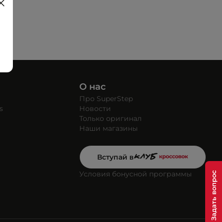
О нас
Про SuperStep
s
Новости
Только оригинал
Наши магазины
Вступай в
Условия бонусной программы