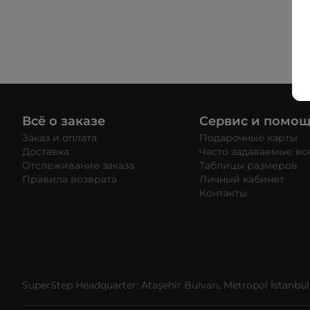
Всё о заказе
Сервис и помо
Заказ и оплата
Подарочные карты
Доставка
Часто задаваемые в
Отслеживание заказа
Таблицы размеров
Правила возврата
Личный кабинет
Контакты
SuperStep Headquarter: Ataşehir Bulvarı, Metropol İstanbul, 