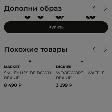
Дополни образ
+
+
+
+
+
+
Купить
Похожие товары
MARKET
DICKIES
T
SMILEY UPSIDE DOWN
WOODWORTH WAFFLE
U
BEANIE
BEANIE
2
8 490 ₽
3 299 ₽