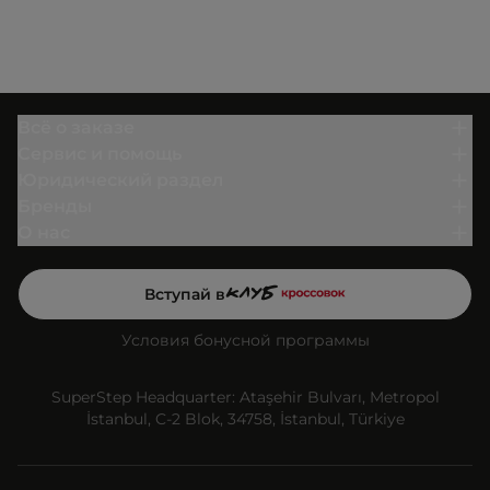
Всё о заказе
Сервис и помощь
Юридический раздел
Бренды
О нас
Вступай в
Условия бонусной программы
SuperStep Headquarter: Ataşehir Bulvarı, Metropol
İstanbul, C-2 Blok, 34758, İstanbul, Türkiye