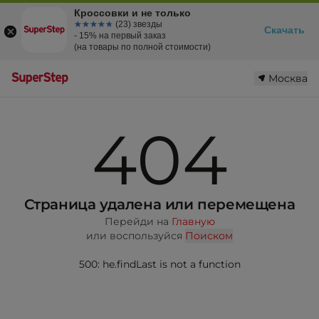
Кроссовки и не только
☆☆☆☆☆
★★★★★
(23) звезды
Скачать
- 15% на первый заказ
(на товары по полной стоимости)
Москва
404
Страница удалена или перемещена
Перейди на
Главную
или воспользуйся
Поиском
500: he.findLast is not a function