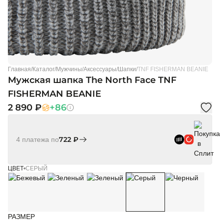
Главная
/
Каталог
/
Мужчины
/
Аксессуары
/
Шапки
/
TNF FISHERMAN BEANIE
Мужская шапка The North Face TNF
FISHERMAN BEANIE
2 890 ₽
+86
722 ₽
4 платежа по
ЦВЕТ
СЕРЫЙ
РАЗМЕР