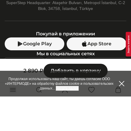
SuperStep Headquarter: Ataşehir Bulvarı, Metropol İstanbul, C-2
Blok, 34758, İstanbul, Türkiye
Покупай в приложении
Google Play
App Store
Мы в социальных сетях
2 890 ₽
Добавить в корзину
Позвони нам
+7 (499) 350-55-33
Продолжая использовать наш сайт, ты даешь согласие ООО
«ИНТЕРМОДЕ» на обработку файлов cookie и пользовательских
C 10:00 до 19:00
данных
...
Читать далее
SuperStep-бот