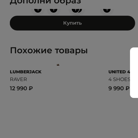
Дополни образ
+
+
+
+
+
Купить
Похожие товары
LUMBERJACK
UNITED 4
RAVER
4 SHOES
12 990 ₽
9 990 ₽