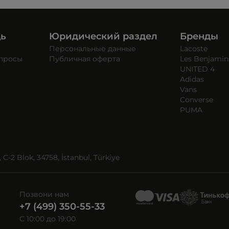
щь
Юридический раздел
Бренды
Персональные данные
Lacoste
опросы
Публичная оферта
Les Benjamin
UNITED 4
Adidas
Vans
Converse
PUMA
C-2 Blok, 34758, İstanbul, Türkiye
Позвони нам
+7 (499) 350-55-33
C 10:00 до 19:00