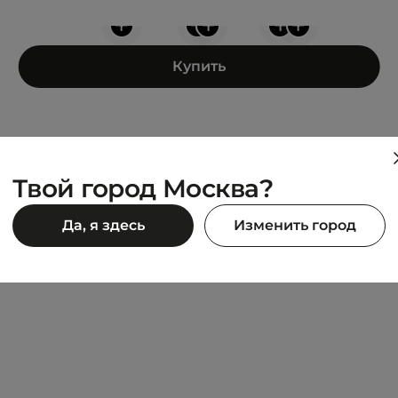
+
+
+
+
+
Купить
Твой город Москва?
LUMBERJACK
Да, я здесь
Изменить город
RAVER
11 990 ₽