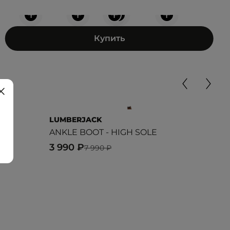
+
+
+
+
+
Купить
LUMBERJACK
LUM
ANKLE BOOT - HIGH SOLE
RIV
3 990 ₽
8 7
7 990 ₽