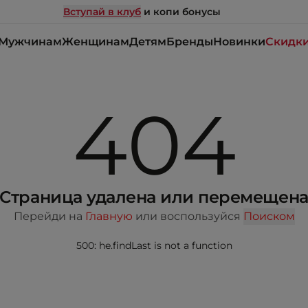
Вступай в клуб
и копи бонусы
Мужчинам
Женщинам
Детям
Бренды
Новинки
Скидк
404
Страница удалена или перемещен
Перейди на
Главную
или воспользуйся
Поиском
500: he.findLast is not a function