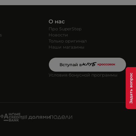
О нас
Про SuperStep
s
Новости
Только оригинал
Наши магазины
Вступай в
Условия бонусной программы