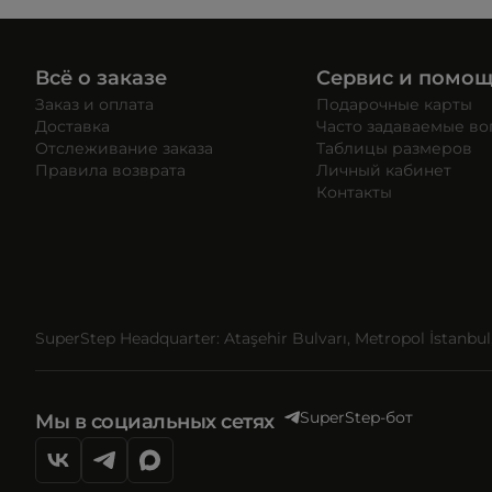
Всё о заказе
Сервис и помо
Заказ и оплата
Подарочные карты
Доставка
Часто задаваемые в
Отслеживание заказа
Таблицы размеров
Правила возврата
Личный кабинет
Контакты
SuperStep Headquarter: Ataşehir Bulvarı, Metropol İstanbul, 
SuperStep-бот
Мы в социальных сетях