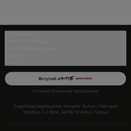
Всё о заказе
Сервис и помощь
Юридический раздел
Бренды
О нас
Вступай в
Условия бонусной программы
SuperStep Headquarter: Ataşehir Bulvarı, Metropol
İstanbul, C-2 Blok, 34758, İstanbul, Türkiye