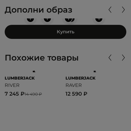
Дополни образ
+
+
+
+
+
Купить
Похожие товары
LUMBERJACK
LUMBERJACK
L
RIVER
RAVER
A
7 245 ₽
12 590 ₽
9
14 490 ₽