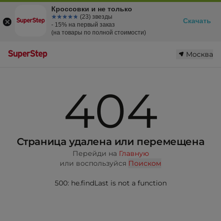
Кроссовки и не только
☆☆☆☆☆
★★★★★
(23) звезды
Скачать
- 15% на первый заказ
(на товары по полной стоимости)
Москва
404
Страница удалена или перемещена
Перейди на
Главную
или воспользуйся
Поиском
500: he.findLast is not a function