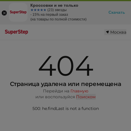
Кроссовки и не только
☆☆☆☆☆
★★★★★
(23) звезды
Скачать
- 15% на первый заказ
(на товары по полной стоимости)
Москва
404
Страница удалена или перемещена
Перейди на
Главную
или воспользуйся
Поиском
500: he.findLast is not a function