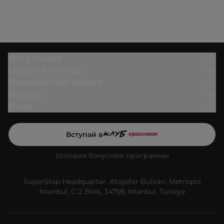
Всё о заказе
Сервис и помощь
Юридический раздел
Бренды
О нас
Вступай в
Условия бонусной программы
SuperStep Headquarter: Ataşehir Bulvarı, Metropol
İstanbul, C-2 Blok, 34758, İstanbul, Türkiye