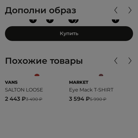
Дополни образ
+
+
+
+
+
Купить
Похожие товары
VANS
MARKET
P
SALTON LOOSE
Eye Mack T-SHIRT
G
R
2 443 ₽
3 594 ₽
3 490 ₽
5 990 ₽
2