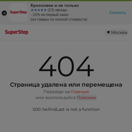
Кроссовки и не только
☆☆☆☆☆
★★★★★
(23) звезды
Скачать
- 15% на первый заказ
(на товары по полной стоимости)
Москва
404
Страница удалена или перемещена
Перейди на
Главную
или воспользуйся
Поиском
500: he.findLast is not a function