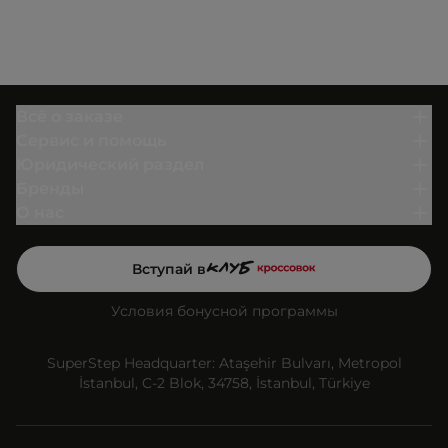
Всё о заказе
Сервис и помощь
Юридический раздел
Бренды
О нас
Вступай в
Условия бонусной программы
SuperStep Headquarter: Ataşehir Bulvarı, Metropol
İstanbul, C-2 Blok, 34758, İstanbul, Türkiye