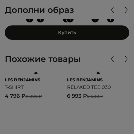
Дополни образ
+
+
+
+
+
+
Купить
Похожие товары
LES BENJAMINS
LES BENJAMINS
L
T-SHIRT
RELAXED TEE 030
O
4 796 ₽
6 993 ₽
3
11 990 ₽
9 990 ₽