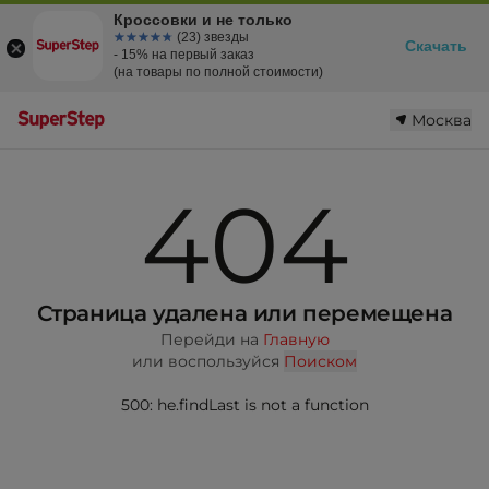
Кроссовки и не только
☆☆☆☆☆
★★★★★
(23) звезды
Скачать
- 15% на первый заказ
(на товары по полной стоимости)
Москва
404
Страница удалена или перемещена
Перейди на
Главную
или воспользуйся
Поиском
500: he.findLast is not a function