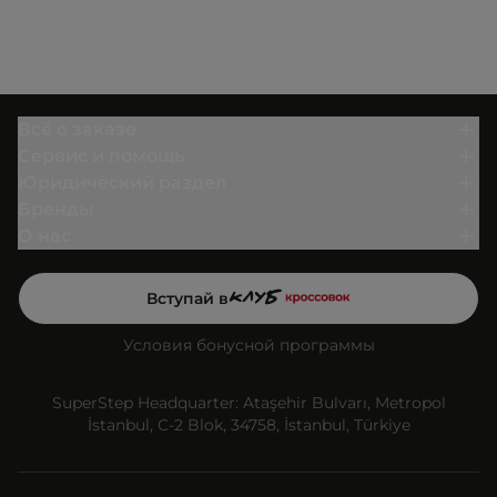
Всё о заказе
Сервис и помощь
Юридический раздел
Бренды
О нас
Вступай в
Условия бонусной программы
SuperStep Headquarter: Ataşehir Bulvarı, Metropol
İstanbul, C-2 Blok, 34758, İstanbul, Türkiye