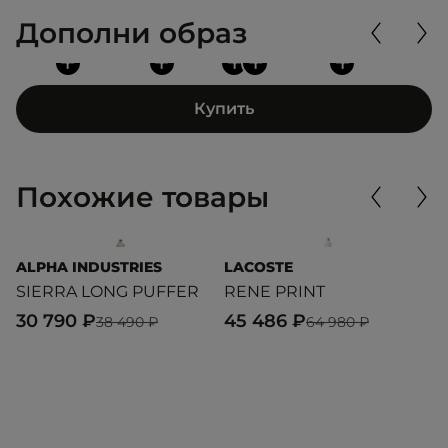
Дополни образ
+
+
+
+
+
Купить
Похожие товары
ALPHA INDUSTRIES
LACOSTE
T
SIERRA LONG PUFFER
RENE PRINT
N
30 790 ₽
45 486 ₽
5
38 490 ₽
64 980 ₽