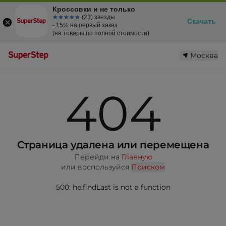
Кроссовки и не только
☆☆☆☆☆
★★★★★
(23) звезды
Скачать
- 15% на первый заказ
(на товары по полной стоимости)
Москва
404
Страница удалена или перемещена
Перейди на
Главную
или воспользуйся
Поиском
500: he.findLast is not a function