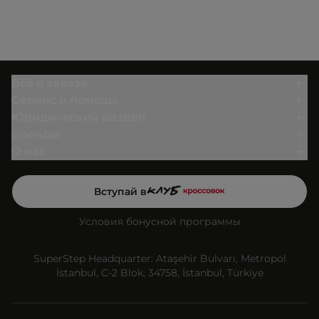
Всё о заказе
Сервис и помощь
Юридический раздел
Бренды
О нас
Вступай в
Условия бонусной программы
SuperStep Headquarter: Ataşehir Bulvarı, Metropol
İstanbul, C-2 Blok, 34758, İstanbul, Türkiye