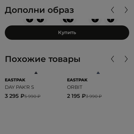
Дополни образ
+
+
+
+
+
+
Купить
Похожие товары
EASTPAK
EASTPAK
E
DAY PAK'R S
ORBIT
P
3 295 ₽
2 195 ₽
3
5 990 ₽
3 990 ₽