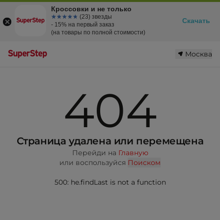
Кроссовки и не только
☆☆☆☆☆
★★★★★
(23) звезды
Скачать
- 15% на первый заказ
(на товары по полной стоимости)
Москва
404
Страница удалена или перемещена
Перейди на
Главную
или воспользуйся
Поиском
500: he.findLast is not a function