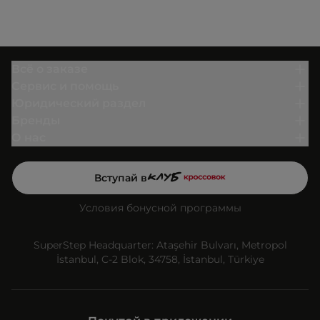
Всё о заказе
Сервис и помощь
Юридический раздел
Бренды
О нас
Вступай в
Условия бонусной программы
SuperStep Headquarter: Ataşehir Bulvarı, Metropol
İstanbul, C-2 Blok, 34758, İstanbul, Türkiye