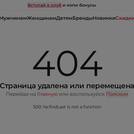
Вступай в клуб
и копи бонусы
Мужчинам
Женщинам
Детям
Бренды
Новинки
Скидк
404
Страница удалена или перемещен
Перейди на
Главную
или воспользуйся
Поиском
500: he.findLast is not a function