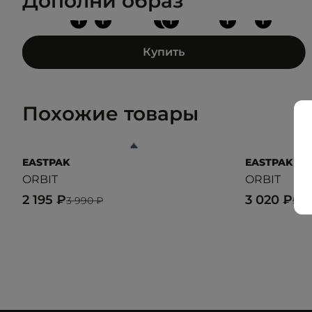
Дополни образ
+
+
+
+
+
+
Купить
Похожие товары
EASTPAK
EASTPAK
ORBIT
ORBIT
2 195 ₽
3 020 ₽
3 990 ₽
5 4