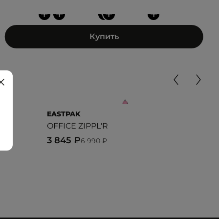
+
+
+
+
+
Купить
EASTPAK
EAS
OFFICE ZIPPL'R
OFF
3 845 ₽
3 8
6 990 ₽