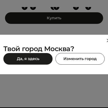
+
+
+
+
+
+
Купить
Твой город Москва?
EASTPAK
Да, я здесь
Изменить город
OUT OF OFFICE
3 845 ₽
90 ₽
6 990 ₽