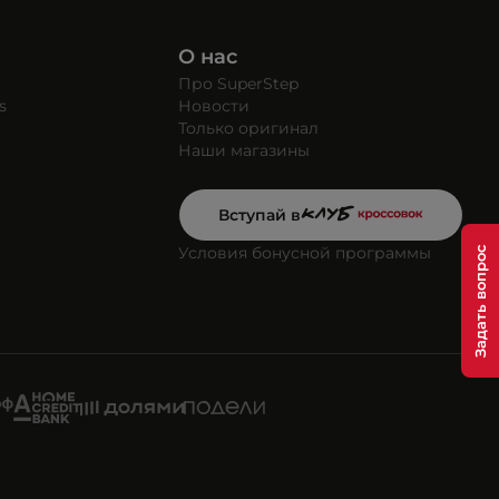
О нас
Про SuperStep
s
Новости
Только оригинал
Наши магазины
Вступай в
Условия бонусной программы