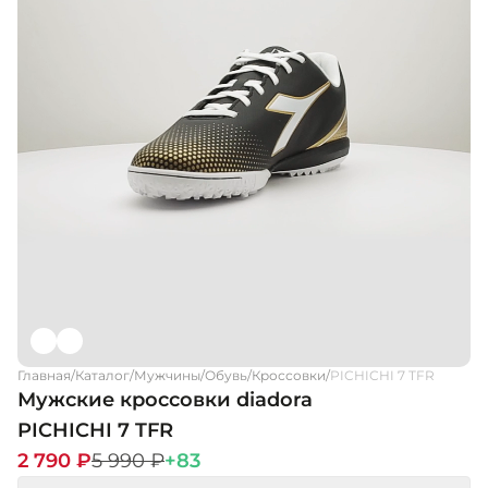
Главная
/
Каталог
/
Мужчины
/
Обувь
/
Кроссовки
/
PICHICHI 7 TFR
Мужские кроссовки diadora
PICHICHI 7 TFR
2 790 ₽
5 990 ₽
+83