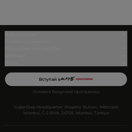
Всё о заказе
Сервис и помощь
Юридический раздел
Бренды
О нас
Вступай в
Условия бонусной программы
SuperStep Headquarter: Ataşehir Bulvarı, Metropol
İstanbul, C-2 Blok, 34758, İstanbul, Türkiye