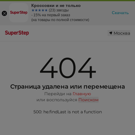
Кроссовки и не только
☆☆☆☆☆
★★★★★
(23) звезды
Скачать
- 15% на первый заказ
(на товары по полной стоимости)
Москва
404
Страница удалена или перемещена
Перейди на
Главную
или воспользуйся
Поиском
500: he.findLast is not a function