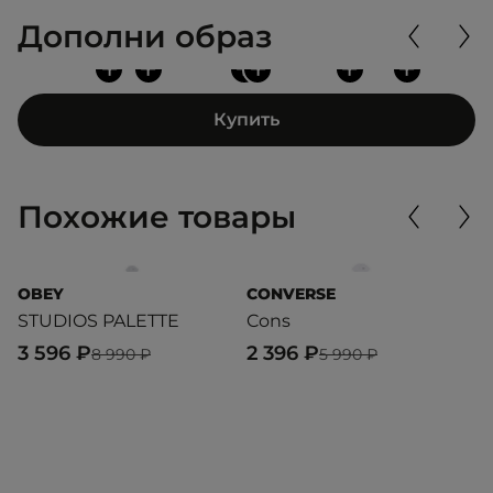
Дополни образ
+
+
+
+
+
+
Купить
Похожие товары
OBEY
CONVERSE
T
STUDIOS PALETTE
Cons
Pe
3 596 ₽
2 396 ₽
3
8 990 ₽
5 990 ₽