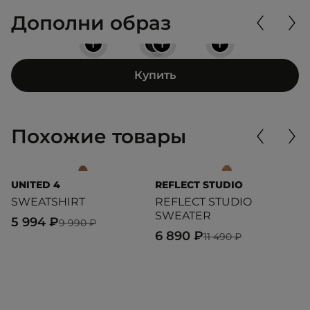
Дополни образ
+
+
+
+
Купить
Похожие товары
UNITED 4
REFLECT STUDIO
V
SWEATSHIRT
REFLECT STUDIO
V
SWEATER
H
5 994 ₽
9 990 ₽
6 890 ₽
4
11 490 ₽