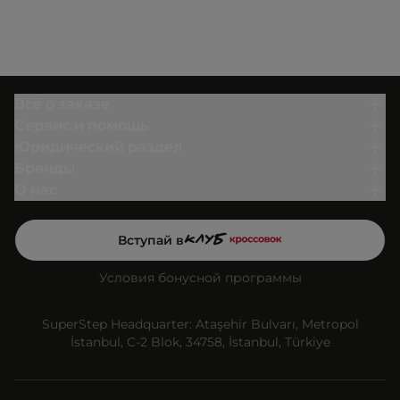
Всё о заказе
Сервис и помощь
Юридический раздел
Бренды
О нас
Вступай в
Условия бонусной программы
SuperStep Headquarter: Ataşehir Bulvarı, Metropol
İstanbul, C-2 Blok, 34758, İstanbul, Türkiye