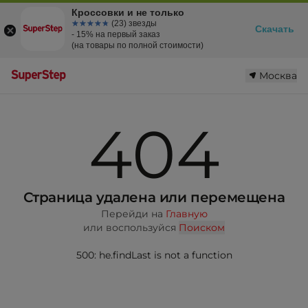
Кроссовки и не только
☆☆☆☆☆
★★★★★
(23) звезды
Скачать
- 15% на первый заказ
(на товары по полной стоимости)
Москва
404
Страница удалена или перемещена
Перейди на
Главную
или воспользуйся
Поиском
500: he.findLast is not a function