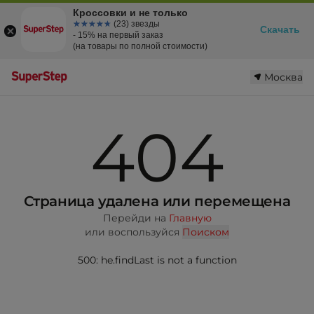
Кроссовки и не только
☆☆☆☆☆
★★★★★
(23) звезды
Скачать
- 15% на первый заказ
(на товары по полной стоимости)
Москва
404
Страница удалена или перемещена
Перейди на
Главную
или воспользуйся
Поиском
500: he.findLast is not a function