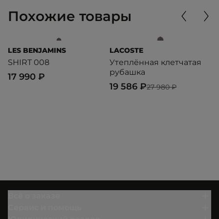
Похожие товары
LES BENJAMINS
LACOSTE
D
SHIRT 008
Утеплённая клетчатая
F
рубашка
17 990 ₽
7
19 586 ₽
27 980 ₽
Всё о заказе
Сервис и помощь