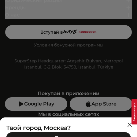
Юридический раздел
Бренды
О нас
Вступай в
Условия бонусной программы
SuperStep Headquarter: Ataşehir Bulvarı, Metropol
İstanbul, C-2 Blok, 34758, İstanbul, Türkiye
Покупай в приложении
Google Play
App Store
Мы в социальных сетях
Твой город Москва?
Позвони нам