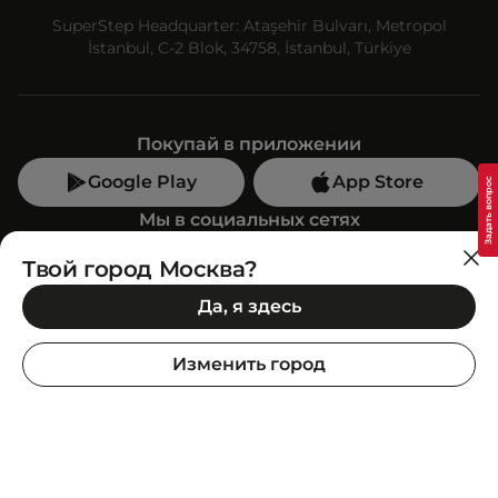
SuperStep Headquarter: Ataşehir Bulvarı, Metropol
İstanbul, C-2 Blok, 34758, İstanbul, Türkiye
Покупай в приложении
Google Play
App Store
Мы в социальных сетях
Твой город Москва?
Позвони нам
Да, я здесь
+7 (499) 350-55-33
C 10:00 до 19:00
Изменить город
SuperStep-бот