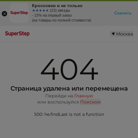
Кроссовки и не только
☆☆☆☆☆
★★★★★
(23) звезды
Скачать
- 15% на первый заказ
(на товары по полной стоимости)
Москва
404
Страница удалена или перемещена
Перейди на
Главную
или воспользуйся
Поиском
500: he.findLast is not a function