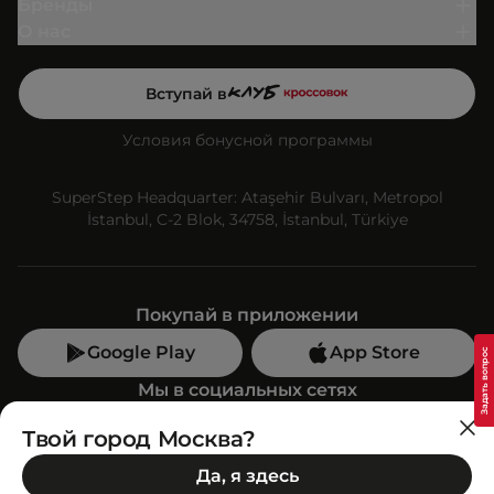
Бренды
О нас
Вступай в
Условия бонусной программы
SuperStep Headquarter: Ataşehir Bulvarı, Metropol
İstanbul, C-2 Blok, 34758, İstanbul, Türkiye
Покупай в приложении
Google Play
App Store
Мы в социальных сетях
Твой город Москва?
Позвони нам
Да, я здесь
+7 (499) 350-55-33