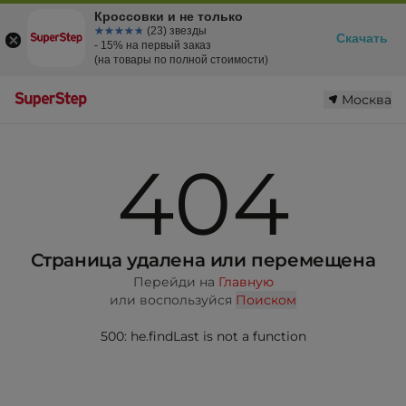
Кроссовки и не только
☆☆☆☆☆
★★★★★
(23) звезды
Скачать
- 15% на первый заказ
(на товары по полной стоимости)
Москва
404
Страница удалена или перемещена
Перейди на
Главную
или воспользуйся
Поиском
500: he.findLast is not a function