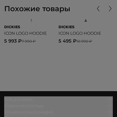
Похожие товары
DICKIES
DICKIES
P
ICON LOGO HOODIE
ICON LOGO HOODIE
F
5 993 ₽
5 495 ₽
6
7 990 ₽
10 990 ₽
Всё о заказе
Сервис и помощь
Юридический раздел